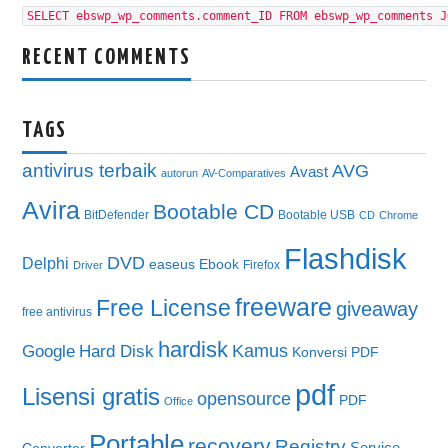
SELECT ebswp_wp_comments.comment_ID FROM ebswp_wp_comments J
RECENT COMMENTS
TAGS
antivirus terbaik
AVG
Avast
autorun
AV-Comparatives
Avira
Bootable CD
BitDefender
Bootable USB
CD
Chrome
Flashdisk
DVD
Delphi
easeus
Ebook
Firefox
Driver
freeware
Free License
giveaway
free antivirus
hardisk
Kamus
Google
Hard Disk
Konversi PDF
pdf
Lisensi gratis
opensource
PDF
Office
Portable
recovery
Registry
Service