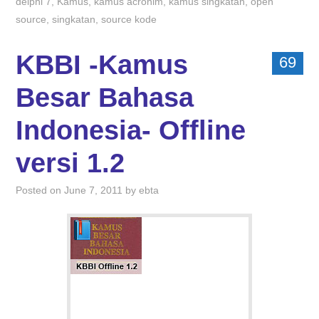
delphi 7
,
Kamus
,
kamus acronim
,
kamus singkatan
,
open
source
,
singkatan
,
source kode
KBBI -Kamus
69
Besar Bahasa
Indonesia- Offline
versi 1.2
Posted on
June 7, 2011
by
ebta