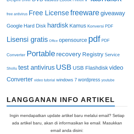
Firefox
Driver
freeware
Free License
giveaway
free antivirus
hardisk
Kamus
Google
Hard Disk
Konversi PDF
pdf
Lisensi gratis
opensource
PDF
Office
Portable
recovery
Registry
Service
Converter
USB
test antivirus
video
USB Flashdisk
Shollu
Converter
wordpress
windows 7
video tutorial
youtube
LANGGANAN INFO ARTIKEL
Ingin mendapatkan update artikel baru melalui email? Setiap
ada artikel baru, akan di informasikan ke email. Masukkan
email anda disini: