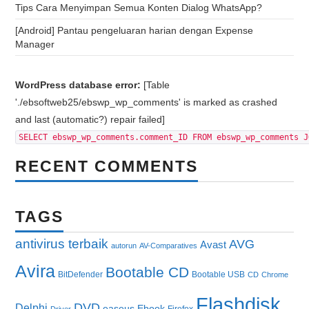
Tips Cara Menyimpan Semua Konten Dialog WhatsApp?
[Android] Pantau pengeluaran harian dengan Expense
Manager
WordPress database error:
[Table
'./ebsoftweb25/ebswp_wp_comments' is marked as crashed
and last (automatic?) repair failed]
SELECT ebswp_wp_comments.comment_ID FROM ebswp_wp_comments J
RECENT COMMENTS
TAGS
antivirus terbaik
AVG
Avast
autorun
AV-Comparatives
Avira
Bootable CD
BitDefender
Bootable USB
CD
Chrome
Flashdisk
DVD
Delphi
easeus
Ebook