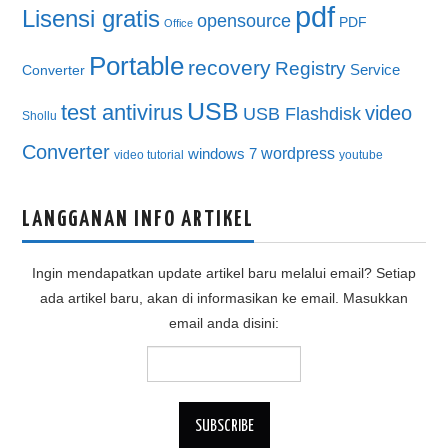
pdf
Lisensi gratis
opensource
PDF
Office
Portable
recovery
Registry
Service
Converter
USB
test antivirus
video
USB Flashdisk
Shollu
Converter
wordpress
windows 7
video tutorial
youtube
LANGGANAN INFO ARTIKEL
Ingin mendapatkan update artikel baru melalui email? Setiap
ada artikel baru, akan di informasikan ke email. Masukkan
email anda disini: