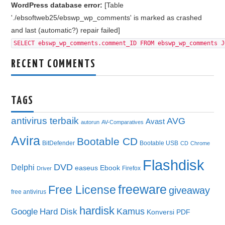
WordPress database error:
[Table
'./ebsoftweb25/ebswp_wp_comments' is marked as crashed
and last (automatic?) repair failed]
SELECT ebswp_wp_comments.comment_ID FROM ebswp_wp_comments J
RECENT COMMENTS
TAGS
antivirus terbaik
AVG
Avast
autorun
AV-Comparatives
Avira
Bootable CD
BitDefender
Bootable USB
CD
Chrome
Flashdisk
DVD
Delphi
easeus
Ebook
Firefox
Driver
freeware
Free License
giveaway
free antivirus
hardisk
Kamus
Google
Hard Disk
Konversi PDF