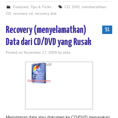
Featured
,
Tips & Tricks
CD
,
DVD
,
membersihkan
CD
,
recovery cd
,
recovery dvd
Recovery (menyelamatkan)
91
Data dari CD/DVD yang Rusak
Posted on
November 17, 2009
by
ebta
Menyimpan data atau dokumen ke CD/DVD merupakan