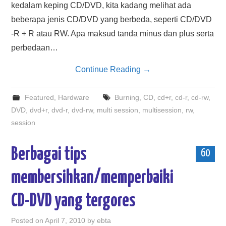
kedalam keping CD/DVD, kita kadang melihat ada
beberapa jenis CD/DVD yang berbeda, seperti CD/DVD
-R + R atau RW. Apa maksud tanda minus dan plus serta
perbedaan…
Continue Reading
→
Featured
,
Hardware
Burning
,
CD
,
cd+r
,
cd-r
,
cd-rw
,
DVD
,
dvd+r
,
dvd-r
,
dvd-rw
,
multi session
,
multisession
,
rw
,
session
Berbagai tips
60
membersihkan/memperbaiki
CD-DVD yang tergores
Posted on
April 7, 2010
by
ebta