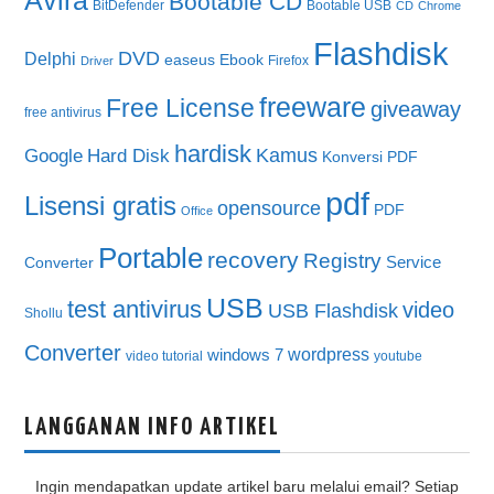
Avira
Bootable CD
BitDefender
Bootable USB
CD
Chrome
Flashdisk
DVD
Delphi
easeus
Ebook
Firefox
Driver
freeware
Free License
giveaway
free antivirus
hardisk
Kamus
Google
Hard Disk
Konversi PDF
pdf
Lisensi gratis
opensource
PDF
Office
Portable
recovery
Registry
Service
Converter
USB
test antivirus
video
USB Flashdisk
Shollu
Converter
wordpress
windows 7
video tutorial
youtube
LANGGANAN INFO ARTIKEL
Ingin mendapatkan update artikel baru melalui email? Setiap