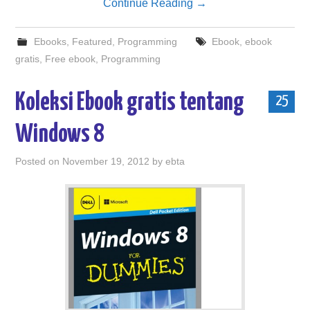
Continue Reading
→
Ebooks
,
Featured
,
Programming
Ebook
,
ebook
gratis
,
Free ebook
,
Programming
Koleksi Ebook gratis tentang
25
Windows 8
Posted on
November 19, 2012
by
ebta