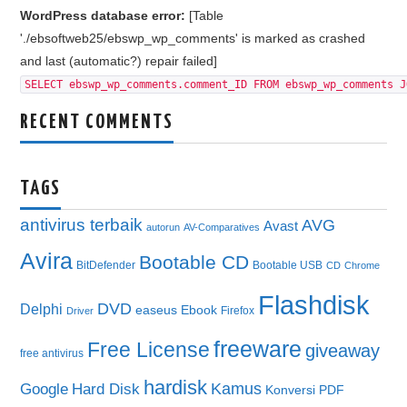
WordPress database error:
[Table
'./ebsoftweb25/ebswp_wp_comments' is marked as crashed
and last (automatic?) repair failed]
SELECT ebswp_wp_comments.comment_ID FROM ebswp_wp_comments J
RECENT COMMENTS
TAGS
antivirus terbaik
AVG
Avast
autorun
AV-Comparatives
Avira
Bootable CD
BitDefender
Bootable USB
CD
Chrome
Flashdisk
DVD
Delphi
easeus
Ebook
Firefox
Driver
freeware
Free License
giveaway
free antivirus
hardisk
Kamus
Google
Hard Disk
Konversi PDF