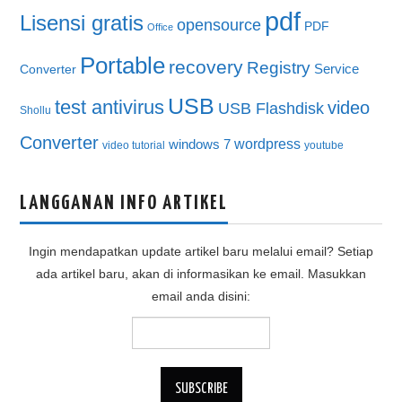
pdf
Lisensi gratis
opensource
PDF
Office
Portable
recovery
Registry
Service
Converter
USB
test antivirus
video
USB Flashdisk
Shollu
Converter
wordpress
windows 7
video tutorial
youtube
LANGGANAN INFO ARTIKEL
Ingin mendapatkan update artikel baru melalui email? Setiap
ada artikel baru, akan di informasikan ke email. Masukkan
email anda disini: