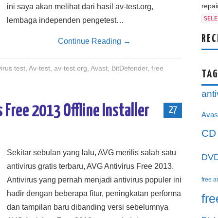
repair
ini saya akan melihat dari hasil av-test.org,
SELE
lembaga independen pengetest…
REC
Continue Reading
→
virus test
,
Av-test
,
av-test.org
,
Avast
,
BitDefender
,
free
TAG
anti
Free 2013 Offline Installer
27
Avas
CD
Sekitar sebulan yang lalu, AVG merilis salah satu
DV
antivirus gratis terbaru, AVG Antivirus Free 2013.
Antivirus yang pernah menjadi antivirus populer ini
free a
hadir dengan beberapa fitur, peningkatan performa
fr
dan tampilan baru dibanding versi sebelumnya