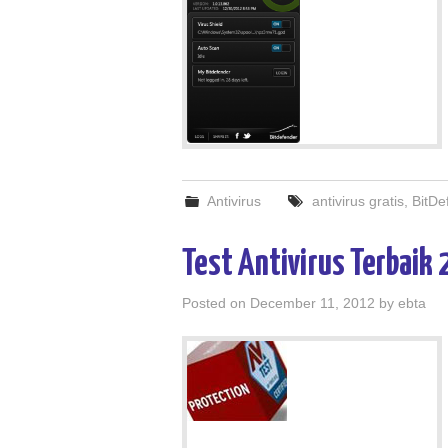
Antivirus
antivirus gratis
,
BitDe
Test Antivirus Terbaik
Posted on
December 11, 2012
by
ebta