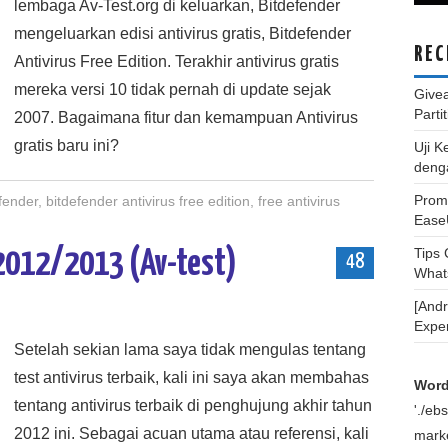
lembaga Av-Test.org di keluarkan, Bitdefender
mengeluarkan edisi antivirus gratis, Bitdefender
REC
Antivirus Free Edition. Terakhir antivirus gratis
mereka versi 10 tidak pernah di update sejak
Give
Parti
2007. Bagaimana fitur dan kemampuan Antivirus
gratis baru ini?
Uji K
deng
Promo
fender
,
bitdefender antivirus free edition
,
free antivirus
Ease
Tips
 2012/2013 (Av-test)
48
What
[And
Expe
Setelah sekian lama saya tidak mengulas tentang
test antivirus terbaik, kali ini saya akan membahas
Word
tentang antivirus terbaik di penghujung akhir tahun
'./e
2012 ini. Sebagai acuan utama atau referensi, kali
marke