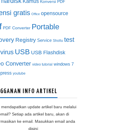
hardisk
Kamus
Konversi PDF
ensi gratis
opensource
Office
f
Portable
PDF Converter
test
overy
Registry
Service
Shollu
USB
ivirus
USB Flashdisk
eo Converter
windows 7
video tutorial
press
youtube
GGANAN INFO ARTIKEL
n mendapatkan update artikel baru melalui
email? Setiap ada artikel baru, akan di
ormasikan ke email. Masukkan email anda
disini: