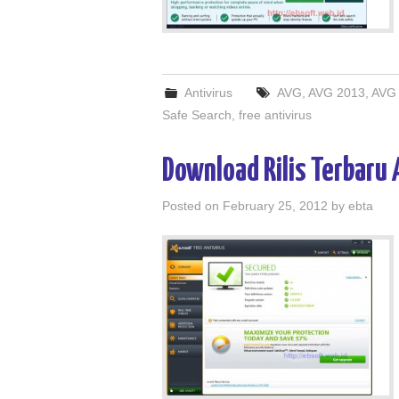
Antivirus
AVG
,
AVG 2013
,
AVG 
Safe Search
,
free antivirus
Download Rilis Terbaru 
Posted on
February 25, 2012
by
ebta