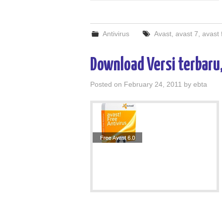
Antivirus
Avast
,
avast 7
,
avast 
Download Versi terbaru,
Posted on
February 24, 2011
by
ebta