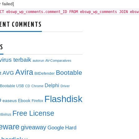
 failed]
CT ebswp_wp_comments.comment_ID FROM ebswp_wp_comments JOIN ebsw
ENT COMMENTS
S
virus terbaik
autorun
AV-Comparatives
Avira
Bootable
AVG
t
BitDefender
Delphi
Bootable USB
CD
Chrome
Driver
Flashdisk
D
easeus
Ebook
Firefox
Free License
ntivirus
eeware
giveaway
Google
Hard