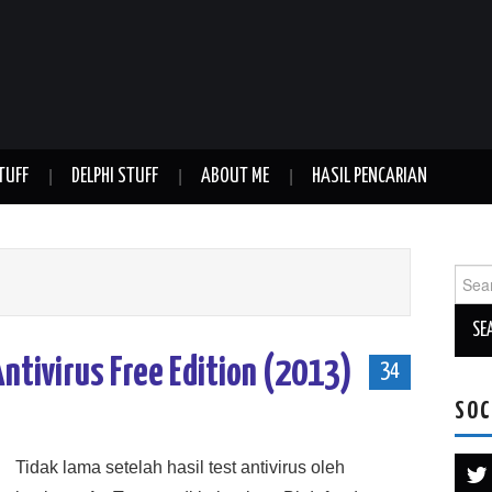
TUFF
DELPHI STUFF
ABOUT ME
HASIL PENCARIAN
Sear
for:
ntivirus Free Edition (2013)
34
SOC
Tidak lama setelah hasil test antivirus oleh