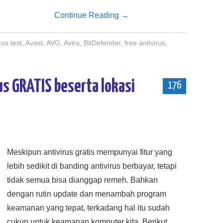
Continue Reading
→
rus test
,
Avast
,
AVG
,
Avira
,
BitDefender
,
free antivirus
,
us GRATIS beserta lokasi
176
Meskipun antivirus gratis mempunyai fitur yang
lebih sedikit di banding antivirus berbayar, tetapi
tidak semua bisa dianggap remeh. Bahkan
dengan rutin update dan menambah program
keamanan yang tepat, terkadang hal itu sudah
cukup untuk keamanan komputer kita. Berikut