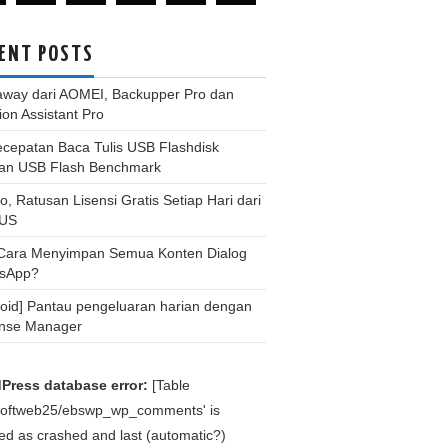
ENT POSTS
away dari AOMEI, Backupper Pro dan
tion Assistant Pro
ecepatan Baca Tulis USB Flashdisk
an USB Flash Benchmark
, Ratusan Lisensi Gratis Setiap Hari dari
US
 Cara Menyimpan Semua Konten Dialog
sApp?
roid] Pantau pengeluaran harian dengan
nse Manager
Press database error:
[Table
bsoftweb25/ebswp_wp_comments' is
d as crashed and last (automatic?)