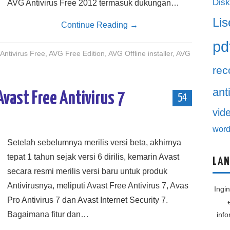
Disk
AVG Antivirus Free 2012 termasuk dukungan…
Lis
Continue Reading
→
pd
Antivirus Free
,
AVG Free Edition
,
AVG Offline installer
,
AVG
rec
ant
Avast Free Antivirus 7
54
vid
word
Setelah sebelumnya merilis versi beta, akhirnya
tepat 1 tahun sejak versi 6 dirilis, kemarin Avast
LAN
secara resmi merilis versi baru untuk produk
Antivirusnya, meliputi Avast Free Antivirus 7, Avas
Ingi
Pro Antivirus 7 dan Avast Internet Security 7.
Bagaimana fitur dan…
inf