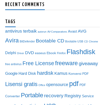
RECENT COMMENTS
TAGS
antivirus terbaik
AVG
Avast
autorun
AV-Comparatives
Avira
Bootable CD
BitDefender
Bootable USB
CD
Chrome
Flashdisk
DVD
Delphi
easeus
Ebook
Firefox
Driver
freeware
Free License
giveaway
free antivirus
hardisk
Kamus
Google
Hard Disk
Konversi PDF
pdf
Lisensi gratis
opensource
PDF
Office
Portable
recovery
Registry
Service
Converter