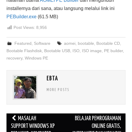
halaman utama
AOMEI PE Builder
dan mengunduh
installernya dari sana, atau langsung melalui link ini
PEBuilder.exe
(61.5 MB)
Post Views:
8,956
Featured
,
Software
aomei
,
bootable
,
Bootable CD
,
Bootable Flashdisk
,
Bootable USB
,
ISO
,
ISO image
,
PE builder
,
recovery
,
Windows PE
EBTA
MORE POSTS
Post
MASALAH
BELAJAR PEMROGRAMAN
navigation
SUPPORT WINDOWS XP
ONLINE GRATIS,