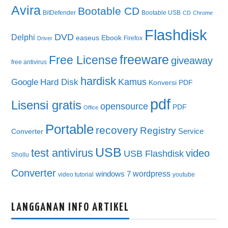
Avira
Bootable CD
BitDefender
Bootable USB
CD
Chrome
Flashdisk
DVD
Delphi
easeus
Ebook
Firefox
Driver
freeware
Free License
giveaway
free antivirus
hardisk
Kamus
Google
Hard Disk
Konversi PDF
pdf
Lisensi gratis
opensource
PDF
Office
Portable
recovery
Registry
Service
Converter
USB
test antivirus
video
USB Flashdisk
Shollu
Converter
wordpress
windows 7
video tutorial
youtube
LANGGANAN INFO ARTIKEL