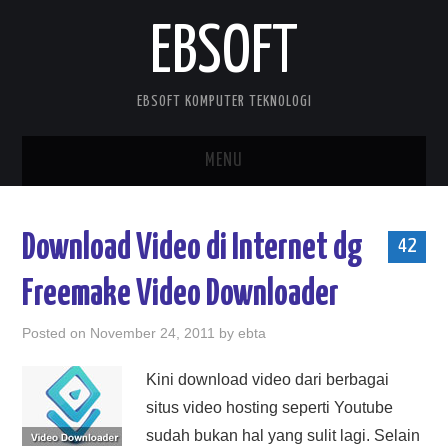
EBSOFT
EBSOFT KOMPUTER TEKNOLOGI
MENU
HOME
Download Video di Internet dg
42
DOWNLOADS
Freemake Video Downloader
MOBILE STUFF
Posted on
November 24, 2011
by
ebta
DELPHI STUFF
Kini download video dari berbagai
situs video hosting seperti Youtube
ABOUT ME
sudah bukan hal yang sulit lagi. Selain