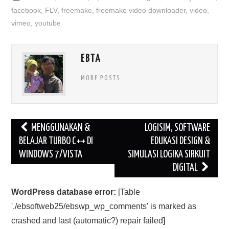
facebook
,
FLV
,
freemake
,
freemake video downloader
,
video
,
vimeo
,
youtube
EBTA
MORE POSTS
Post
MENGGUNAKAN &
LOGISIM, SOFTWARE
navigation
BELAJAR TURBO C++ DI
EDUKASI DESIGN &
WINDOWS 7/VISTA
SIMULASI LOGIKA SIRKUIT
DIGITAL
WordPress database error:
[Table
'./ebsoftweb25/ebswp_wp_comments' is marked as
crashed and last (automatic?) repair failed]