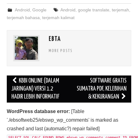
Android
,
Google
Android
,
google translate
,
terjemah
,
terjemah bahasa
,
terjemah kalimat
EBTA
MORE POSTS
Post
KBBI ONLINE (DALAM
SOFTWARE GRATIS
navigation
JARINGAN) VERSI 1.2
SUMATRA PDF, KELEBIHAN
HADIR LEBIH INFORMATIF
& KEKURANGAN
WordPress database error:
[Table
'./ebsoftweb25/ebswp_wp_comments' is marked as
crashed and last (automatic?) repair failed]
SELECT SQL_CALC_FOUND_ROWS ebswp_wp_comments.comment_ID FROM