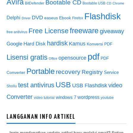
Avira
Bootable CD
BitDefender
Bootable USB
CD
Chrome
Flashdisk
DVD
Delphi
easeus
Ebook
Firefox
Driver
freeware
Free License
giveaway
free antivirus
hardisk
Kamus
Google
Hard Disk
Konversi PDF
pdf
Lisensi gratis
opensource
PDF
Office
Portable
recovery
Registry
Service
Converter
USB
test antivirus
video
USB Flashdisk
Shollu
Converter
wordpress
windows 7
video tutorial
youtube
LANGGANAN INFO ARTIKEL
Ingin mendapatkan update artikel baru melalui email? Setiap