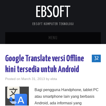
EBSOFT
EBSOFT KOMPUTER TEKNOLOGI
MENU
HOME
Google Translate versi Offline
32
DOWNLOADS
kini tersedia untuk Android
MOBILE STUFF
Posted on
March 31, 2013
by
ebta
DELPHI STUFF
Bagi pengguna Handphone, tablet PC
atau smartphone lain yang berbasis
ABOUT ME
Android, ada informasi yang