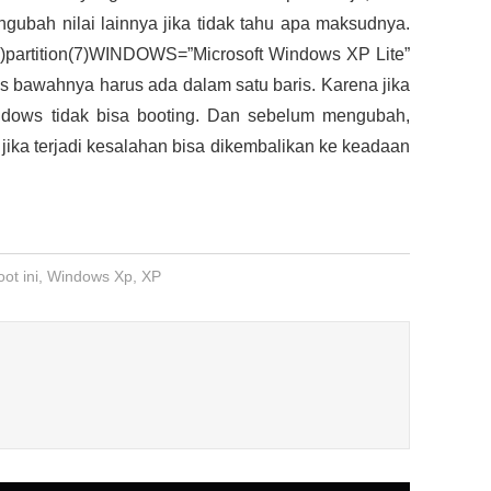
ngubah nilai lainnya jika tidak tahu apa maksudnya.
k(0)partition(7)WINDOWS=”Microsoft Windows XP Lite”
ris bawahnya harus ada dalam satu baris. Karena jika
indows tidak bisa booting. Dan sebelum mengubah,
ar jika terjadi kesalahan bisa dikembalikan ke keadaan
oot ini
,
Windows Xp
,
XP