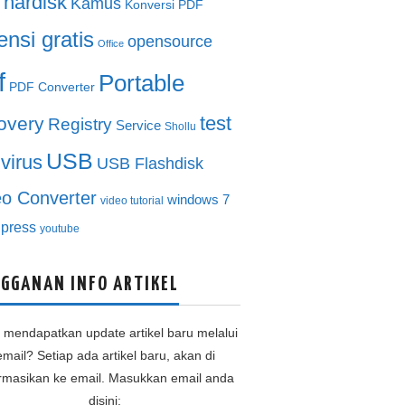
hardisk
Kamus
Konversi PDF
ensi gratis
opensource
Office
f
Portable
PDF Converter
test
overy
Registry
Service
Shollu
USB
ivirus
USB Flashdisk
eo Converter
windows 7
video tutorial
press
youtube
GGANAN INFO ARTIKEL
n mendapatkan update artikel baru melalui
email? Setiap ada artikel baru, akan di
ormasikan ke email. Masukkan email anda
disini: