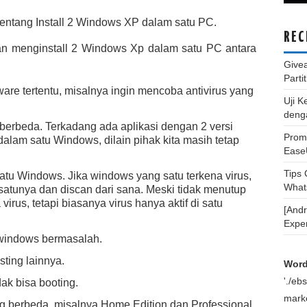
tentang Install 2 Windows XP dalam satu PC.
REC
an menginstall 2 Windows Xp dalam satu PC antara
Give
Parti
are tertentu, misalnya ingin mencoba antivirus yang
Uji K
deng
g berbeda. Terkadang ada aplikasi dengan 2 versi
Promo
 dalam satu Windows, dilain pihak kita masih tetap
Ease
Tips
satu Windows. Jika windows yang satu terkena virus,
What
atunya dan discan dari sana. Meski tidak menutup
rus, tetapi biasanya virus hanya aktif di satu
[And
Expe
u windows bermasalah.
ting lainnya.
Word
'./e
ak bisa booting.
marke
 berbeda, misalnya Home Edition dan Professional