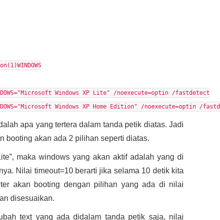
on(1)WINDOWS
DOWS="Microsoft Windows XP Lite" /noexecute=optin /fastdetect
DOWS="Microsoft Windows XP Home Edition" /noexecute=optin /fastd
dalah apa yang tertera dalam tanda petik diatas. Jadi
n booting akan ada 2 pilihan seperti diatas.
Lite”, maka windows yang akan aktif adalah yang di
knya. Nilai timeout=10 berarti jika selama 10 detik kita
er akan booting dengan pilihan yang ada di nilai
dan disesuaikan.
ah text yang ada didalam tanda petik saja, nilai