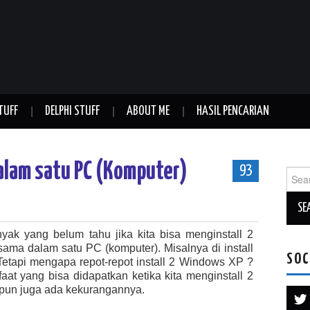
TUFF
DELPHI STUFF
ABOUT ME
HASIL PENCARIAN
alam satu PC (Komputer)
93
Sear
for:
ak yang belum tahu jika kita bisa menginstall 2
ma dalam satu PC (komputer). Misalnya di install
SOC
 Tetapi mengapa repot-repot install 2 Windows XP ?
at yang bisa didapatkan ketika kita menginstall 2
pun juga ada kekurangannya.