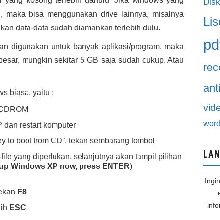
si yang kosong terlebih dahulu. Jika windows yang
Disk
 C:, maka bisa menggunakan drive lainnya, misalnya
Lis
tikan data-data sudah diamankan terlebih dulu.
pd
n digunakan untuk banyak aplikasi/program, maka
u besar, mungkin sekitar 5 GB saja sudah cukup. Atau
rec
ant
ws biasa, yaitu :
vid
di CDROM
word
dan restart komputer
y to boot from CD”, tekan sembarang tombol
LAN
file yang diperlukan, selanjutnya akan tampil pilihan
 up Windows XP now, press ENTER
)
Ingi
tekan
F8
inf
lih
ESC