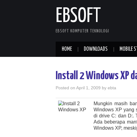
EBSOFT
EBSOFT KOMPUTER TEKNOLOGI
HOME
DOWNLOADS
MOBILE S
Install 2 Windows XP d
Posted on
April 1, 2009
by
ebta
Mungkin masih bany
Windows XP yang sa
di drive C: dan D:.
Ada beberapa manfa
Windows XP, meski