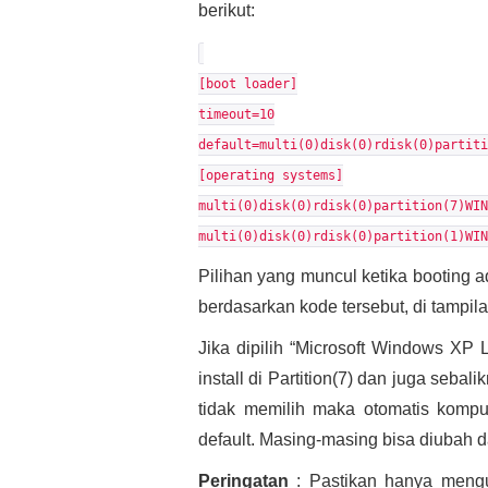
berikut:
[boot loader]
timeout=10
default=multi(0)disk(0)rdisk(0)partiti
[operating systems]
multi(0)disk(0)rdisk(0)partition(7)WIN
multi(0)disk(0)rdisk(0)partition(1)WIN
Pilihan yang muncul ketika booting a
berdasarkan kode tersebut, di tampila
Jika dipilih “Microsoft Windows XP 
install di Partition(7) dan juga sebali
tidak memilih maka otomatis komput
default. Masing-masing bisa diubah 
Peringatan
: Pastikan hanya mengub