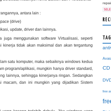
repair
SELE
angannya, antara lain :
REC
ace (drive)
kasi, update, driver dan lainnya.
TAG
 juga menggunakan software Virtualisasi, seperti
asi kinerja tidak akan maksimal dan akan tergantung
anti
Avas
alam satu komputer, maka sebaiknya windows kedua
CD
am program/aplikasi, mungkin hanya driver standard,
ting lainnya, sehingga kinerjanya ringan. Sedangkan
DV
gai macam, dan ini mungkin yang dijadikan Sistem
free a
fr