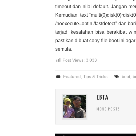
timeout dan nilai default. Jangan me
Kemudian, text “multi(0)disk(0)rdis
/noexecute=optin /fastdetect” dan ba
terjadi kesalahan bisa berakibat w
pastikan dibuat copy file boot.ini ag
semula.
Post Views:
3,033
Featured
,
Tips & Tricks
boot
,
b
EBTA
MORE POSTS