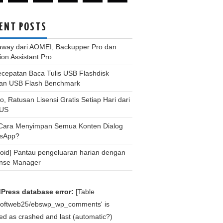
ENT POSTS
away dari AOMEI, Backupper Pro dan
tion Assistant Pro
ecepatan Baca Tulis USB Flashdisk
an USB Flash Benchmark
, Ratusan Lisensi Gratis Setiap Hari dari
US
 Cara Menyimpan Semua Konten Dialog
sApp?
roid] Pantau pengeluaran harian dengan
nse Manager
Press database error:
[Table
bsoftweb25/ebswp_wp_comments' is
d as crashed and last (automatic?)