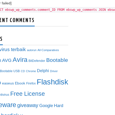
 failed]
CT ebswp_wp_comments.comment_ID FROM ebswp_wp_comments JOIN ebsw
ENT COMMENTS
S
virus terbaik
autorun
AV-Comparatives
Avira
Bootable
AVG
t
BitDefender
Delphi
Bootable USB
CD
Chrome
Driver
Flashdisk
D
easeus
Ebook
Firefox
Free License
ntivirus
eeware
giveaway
Google
Hard