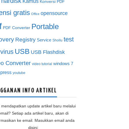
hardisk
Kamus
Konversi PDF
ensi gratis
opensource
Office
f
Portable
PDF Converter
test
overy
Registry
Service
Shollu
USB
ivirus
USB Flashdisk
eo Converter
windows 7
video tutorial
press
youtube
GGANAN INFO ARTIKEL
n mendapatkan update artikel baru melalui
email? Setiap ada artikel baru, akan di
ormasikan ke email. Masukkan email anda
disini: