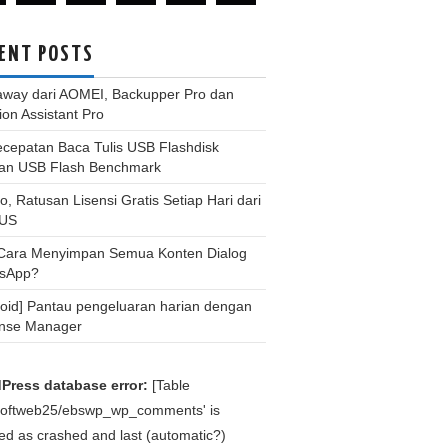
ENT POSTS
away dari AOMEI, Backupper Pro dan
tion Assistant Pro
ecepatan Baca Tulis USB Flashdisk
an USB Flash Benchmark
, Ratusan Lisensi Gratis Setiap Hari dari
US
 Cara Menyimpan Semua Konten Dialog
sApp?
roid] Pantau pengeluaran harian dengan
nse Manager
Press database error:
[Table
bsoftweb25/ebswp_wp_comments' is
d as crashed and last (automatic?)