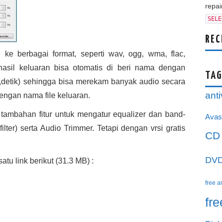
repair
SELE
REC
ke berbagai format, seperti wav, ogg, wma, flac,
 hasil keluaran bisa otomatis di beri nama dengan
TAG
t,detik) sehingga bisa merekam banyak audio secara
anti
engan nama file keluaran.
 tambahan fitur untuk mengatur equalizer dan band-
Avas
filter) serta Audio Trimmer. Tetapi dengan vrsi gratis
CD
DV
tu link berikut (31.3 MB) :
free a
fr