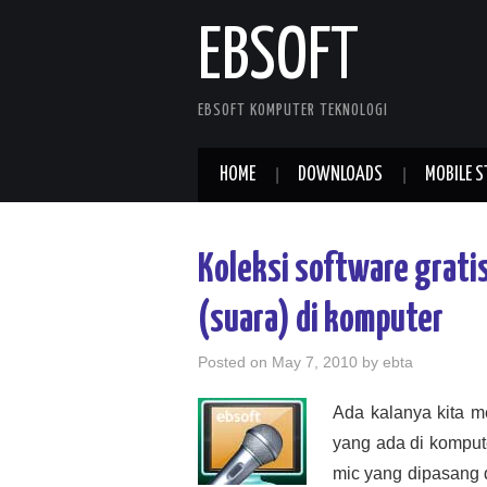
EBSOFT
EBSOFT KOMPUTER TEKNOLOGI
HOME
DOWNLOADS
MOBILE S
Koleksi software grati
(suara) di komputer
Posted on
May 7, 2010
by
ebta
Ada kalanya kita m
yang ada di kompute
mic yang dipasang 