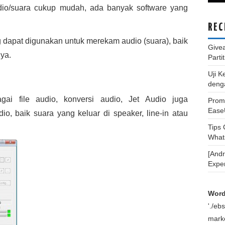
io/suara cukup mudah, ada banyak software yang
REC
g dapat digunakan untuk merekam audio (suara), baik
Give
nya.
Parti
Uji K
deng
ai file audio, konversi audio, Jet Audio juga
Promo
Ease
o, baik suara yang keluar di speaker, line-in atau
Tips
What
[And
Expe
Word
'./e
marke