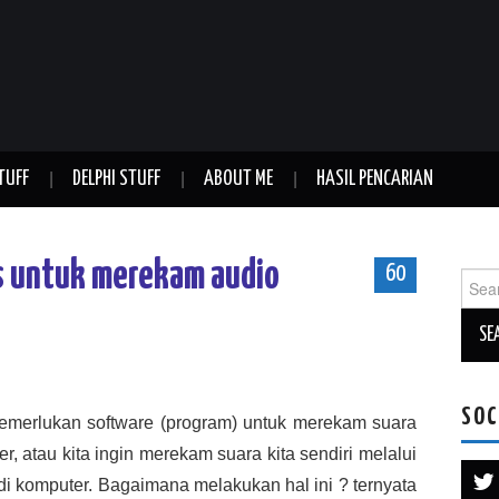
TUFF
DELPHI STUFF
ABOUT ME
HASIL PENCARIAN
s untuk merekam audio
60
Sear
for:
SOC
emerlukan software (program) untuk merekam suara
r, atau kita ingin merekam suara kita sendiri melalui
di komputer. Bagaimana melakukan hal ini ? ternyata