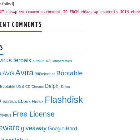
 failed]
CT ebswp_wp_comments.comment_ID FROM ebswp_wp_comments JOIN ebsw
ENT COMMENTS
S
virus terbaik
autorun
AV-Comparatives
Avira
Bootable
AVG
t
BitDefender
Delphi
Bootable USB
CD
Chrome
Driver
Flashdisk
D
easeus
Ebook
Firefox
Free License
ntivirus
eeware
giveaway
Google
Hard