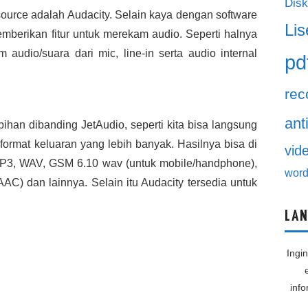
Disk
source adalah Audacity. Selain kaya dengan software
Lis
emberikan fitur untuk merekam audio. Seperti halnya
audio/suara dari mic, line-in serta audio internal
pd
rec
ant
han dibanding JetAudio, seperti kita bisa langsung
format keluaran yang lebih banyak. Hasilnya bisa di
vid
: MP3, WAV, GSM 6.10 wav (untuk mobile/handphone),
word
) dan lainnya. Selain itu Audacity tersedia untuk
LAN
Ingi
inf