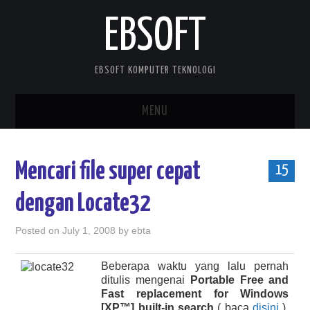
EBSOFT
EBSOFT KOMPUTER TEKNOLOGI
MENU
HOME
Mencari file super cepat
15
DOWNLOADS
dengan Locate32
MOBILE STUFF
Posted on
July 1, 2008
by
ebta
DELPHI STUFF
Beberapa waktu yang lalu pernah
ditulis mengenai
Portable Free and
ABOUT ME
Fast replacement for Windows
[XP™] built-in search
( baca
disini
),