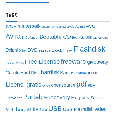
TAGS
antivirus terbaik
AVG
Avast
autorun
AV-Comparatives
Avira
Bootable CD
BitDefender
Bootable USB
CD
Chrome
Flashdisk
DVD
Delphi
easeus
Ebook
Firefox
Driver
freeware
Free License
giveaway
free antivirus
hardisk
Kamus
Google
Hard Disk
Konversi PDF
pdf
Lisensi gratis
opensource
PDF
Office
Portable
recovery
Registry
Service
Converter
USB
test antivirus
video
USB Flashdisk
Shollu