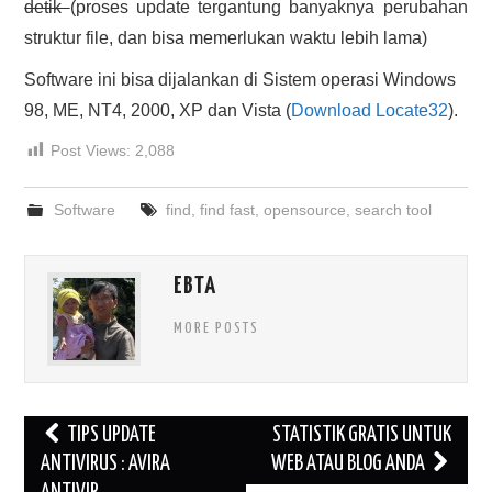
detik
(proses update tergantung banyaknya perubahan
struktur file, dan bisa memerlukan waktu lebih lama)
Software ini bisa dijalankan di Sistem operasi Windows
98, ME, NT4, 2000, XP dan Vista (
Download Locate32
).
Post Views:
2,088
Software
find
,
find fast
,
opensource
,
search tool
EBTA
MORE POSTS
Post
TIPS UPDATE
STATISTIK GRATIS UNTUK
navigation
ANTIVIRUS : AVIRA
WEB ATAU BLOG ANDA