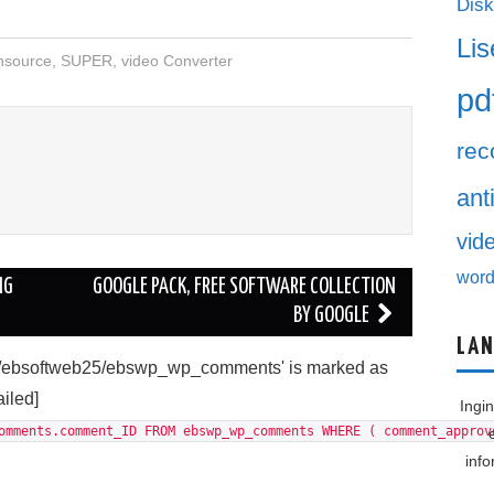
Disk
Lis
nsource
,
SUPER
,
video Converter
pd
rec
ant
vid
word
NG
GOOGLE PACK, FREE SOFTWARE COLLECTION
BY GOOGLE
LAN
'./ebsoftweb25/ebswp_wp_comments' is marked as
ailed]
Ingi
omments.comment_ID FROM ebswp_wp_comments WHERE ( comment_approv
inf