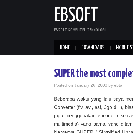
EBSOFT
EBSOFT KOMPUTER TEKNOLOGI
HOME
DOWNLOADS
MOBILE S
SUPER the most complet
Posted on
January 26, 2008
by
ebta
Beberapa waktu yang lalu saya men
Converter (flv, avi, asf, 3gp dll ), bi
juga menggunakan encoder ( konvers
multimedia) yang sama, yang ditamb
Namanya SUPER ( Simplified Univer