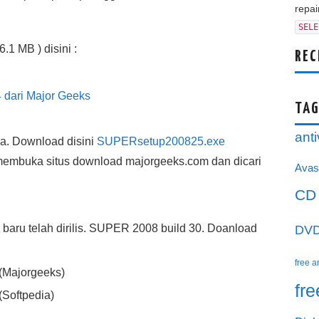
repair
SELE
1 MB ) disini :
REC
dari Major Geeks
TAG
anti
a. Download disini
SUPERsetup200825.exe
 membuka situs download majorgeeks.com dan dicari
Avas
CD
baru telah dirilis. SUPER 2008 build 30. Doanload
DV
free a
(Majorgeeks)
fr
(Softpedia)