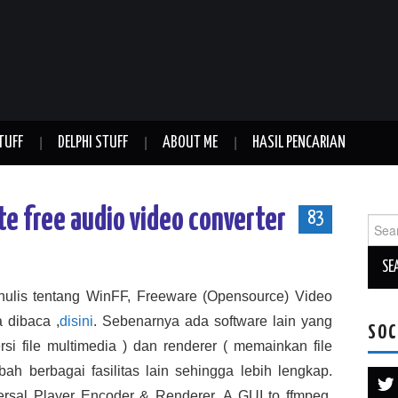
TUFF
DELPHI STUFF
ABOUT ME
HASIL PENCARIAN
e free audio video converter
83
Sear
for:
ulis tentang WinFF, Freeware (Opensource) Video
sa dibaca ,
disini
. Sebenarnya ada software lain yang
SOC
i file multimedia ) dan renderer ( memainkan file
ah berbagai fasilitas lain sehingga lebih lengkap.
sal Player Encoder & Renderer. A GUI to ffmpeg,