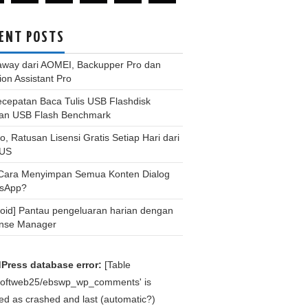
ENT POSTS
away dari AOMEI, Backupper Pro dan
tion Assistant Pro
ecepatan Baca Tulis USB Flashdisk
an USB Flash Benchmark
, Ratusan Lisensi Gratis Setiap Hari dari
US
 Cara Menyimpan Semua Konten Dialog
sApp?
roid] Pantau pengeluaran harian dengan
nse Manager
Press database error:
[Table
bsoftweb25/ebswp_wp_comments' is
d as crashed and last (automatic?)