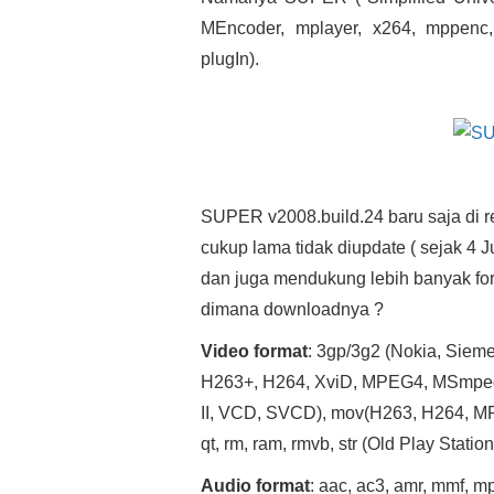
MEncoder, mplayer, x264, mppenc,
plugIn).
SUPER v2008.build.24 baru saja di r
cukup lama tidak diupdate ( sejak 4 J
dan juga mendukung lebih banyak for
dimana downloadnya ?
Video format
: 3gp/3g2 (Nokia, Sieme
H263+, H264, XviD, MPEG4, MSmpeg4…)
II, VCD, SVCD), mov(H263, H264, MP
qt, rm, ram, rmvb, str (Old Play Statio
Audio format
: aac, ac3, amr, mmf, 