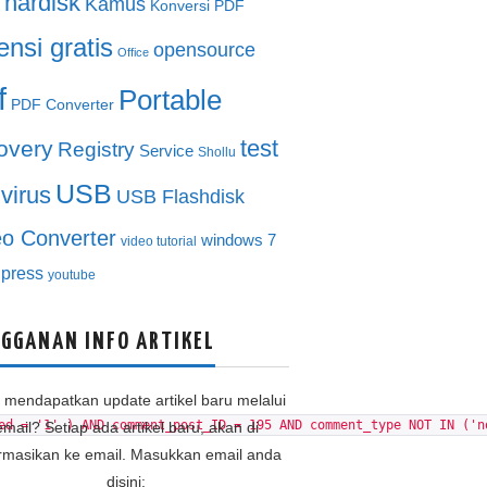
hardisk
Kamus
Konversi PDF
ensi gratis
opensource
Office
f
Portable
PDF Converter
test
overy
Registry
Service
Shollu
USB
ivirus
USB Flashdisk
eo Converter
windows 7
video tutorial
press
youtube
GGANAN INFO ARTIKEL
n mendapatkan update artikel baru melalui
ed = '1' ) AND comment_post_ID = 195 AND comment_type NOT IN ('n
email? Setiap ada artikel baru, akan di
ormasikan ke email. Masukkan email anda
disini: