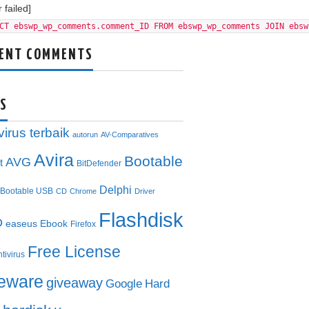
 failed]
CT ebswp_wp_comments.comment_ID FROM ebswp_wp_comments JOIN ebsw
ENT COMMENTS
S
virus terbaik
autorun
AV-Comparatives
Avira
Bootable
AVG
t
BitDefender
Delphi
Bootable USB
CD
Chrome
Driver
Flashdisk
D
easeus
Ebook
Firefox
Free License
ntivirus
eeware
giveaway
Google
Hard