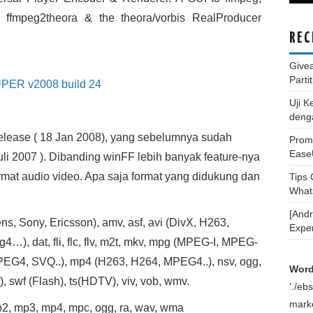
 ffmpeg2theora & the theora/vorbis RealProducer
REC
Give
Parti
Uji K
deng
elease ( 18 Jan 2008), yang sebelumnya sudah
Promo
Ease
uli 2007 ). Dibanding winFF lebih banyak feature-nya
mat audio video. Apa saja format yang didukung dan
Tips
What
[And
ns, Sony, Ericsson), amv, asf, avi (DivX, H263,
Expe
, dat, fli, flc, flv, m2t, mkv, mpg (MPEG-I, MPEG-
EG4, SVQ..), mp4 (H263, H264, MPEG4..), nsv, ogg,
Word
n), swf (Flash), ts(HDTV), viv, vob, wmv.
'./e
marke
mp2, mp3, mp4, mpc, ogg, ra, wav, wma