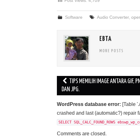
Post Views:
4,709
Software
Audio Converter
,
ope
EBTA
MORE POSTS
Post
TIPS MEMILIH IMAGE ANTARA GIF, P
navigation
DAN JPG.
WordPress database error:
[Table 
crashed and last (automatic?) repair f
SELECT SQL_CALC_FOUND_ROWS ebswp_wp_c
Comments are closed.