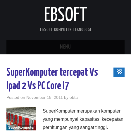
EBSOFT
EBSOFT KOMPUTER TEKNOLOGI
MENU
HOME
SuperKomputer tercepat Vs
38
DOWNLOADS
Ipad 2 Vs PC Core i7
MOBILE STUFF
Posted on
November 15, 2011
by
ebta
DELPHI STUFF
SuperKomputer merupakan komputer
yang mempunyai kapasitas, kecepatan
ABOUT ME
perhitungan yang sangat tinggi.