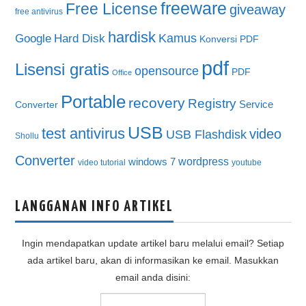
freeware
Free License
giveaway
free antivirus
hardisk
Kamus
Google
Hard Disk
Konversi PDF
pdf
Lisensi gratis
opensource
PDF
Office
Portable
recovery
Registry
Service
Converter
USB
test antivirus
video
USB Flashdisk
Shollu
Converter
wordpress
windows 7
video tutorial
youtube
LANGGANAN INFO ARTIKEL
Ingin mendapatkan update artikel baru melalui email? Setiap
ada artikel baru, akan di informasikan ke email. Masukkan
email anda disini: