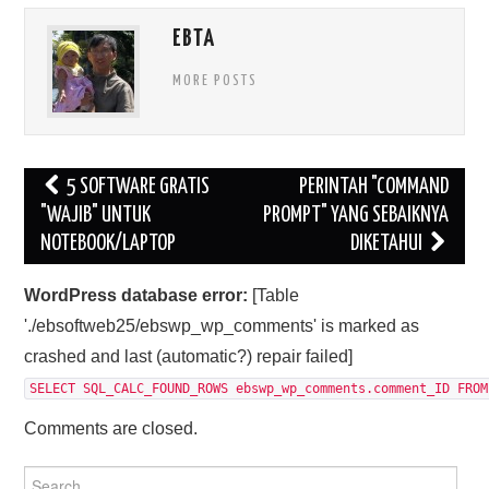
EBTA
MORE POSTS
Post
5 SOFTWARE GRATIS
PERINTAH "COMMAND
navigation
"WAJIB" UNTUK
PROMPT" YANG SEBAIKNYA
NOTEBOOK/LAPTOP
DIKETAHUI
WordPress database error:
[Table
'./ebsoftweb25/ebswp_wp_comments' is marked as
crashed and last (automatic?) repair failed]
SELECT SQL_CALC_FOUND_ROWS ebswp_wp_comments.comment_ID FROM
Comments are closed.
Search