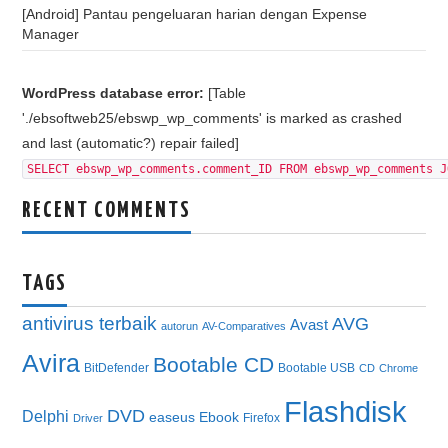
[Android] Pantau pengeluaran harian dengan Expense
Manager
WordPress database error:
[Table
'./ebsoftweb25/ebswp_wp_comments' is marked as crashed
and last (automatic?) repair failed]
SELECT ebswp_wp_comments.comment_ID FROM ebswp_wp_comments J
RECENT COMMENTS
TAGS
antivirus terbaik
AVG
Avast
autorun
AV-Comparatives
Avira
Bootable CD
BitDefender
Bootable USB
CD
Chrome
Flashdisk
DVD
Delphi
easeus
Ebook
Firefox
Driver