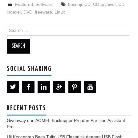
Featured
,
Software
basenji
,
CD
,
CD archiver
,
CD
indexer
,
DVD
,
freeware
,
Linux
Search
for:
SOCIAL SHARING
RECENT POSTS
Giveaway dari AOMEI, Backupper Pro dan Partition Assistant
Pro
Uji Kecepatan Baca Tulis USB Flashdisk dengan USB Flash