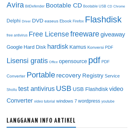
Avira
Bootable CD
BitDefender
Bootable USB
CD
Chrome
Flashdisk
DVD
Delphi
easeus
Ebook
Firefox
Driver
freeware
Free License
giveaway
free antivirus
hardisk
Kamus
Google
Hard Disk
Konversi PDF
pdf
Lisensi gratis
opensource
PDF
Office
Portable
recovery
Registry
Service
Converter
USB
test antivirus
video
USB Flashdisk
Shollu
Converter
wordpress
windows 7
video tutorial
youtube
LANGGANAN INFO ARTIKEL