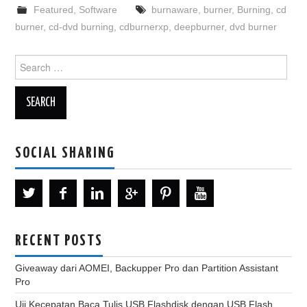
Featured
,
Software
burnaware
,
burner
,
Burning
,
cd
burner
,
cd-dvd burning
,
cdburnerxp
,
deepburner
,
dvd burner
Search
for:
SOCIAL SHARING
RECENT POSTS
Giveaway dari AOMEI, Backupper Pro dan Partition Assistant
Pro
Uji Kecepatan Baca Tulis USB Flashdisk dengan USB Flash