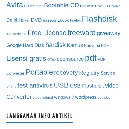
Avira
Bootable CD
BitDefender
Bootable USB
CD
Chrome
Flashdisk
DVD
Delphi
easeus
Ebook
Firefox
Driver
freeware
Free License
giveaway
free antivirus
hardisk
Kamus
Google
Hard Disk
Konversi PDF
pdf
Lisensi gratis
opensource
PDF
Office
Portable
recovery
Registry
Service
Converter
USB
test antivirus
video
USB Flashdisk
Shollu
Converter
wordpress
windows 7
video tutorial
youtube
LANGGANAN INFO ARTIKEL