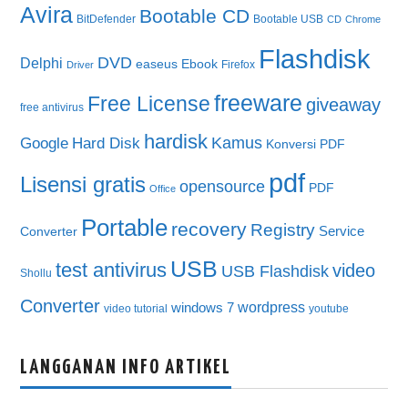
Avira
Bootable CD
BitDefender
Bootable USB
CD
Chrome
Flashdisk
DVD
Delphi
easeus
Ebook
Firefox
Driver
freeware
Free License
giveaway
free antivirus
hardisk
Kamus
Google
Hard Disk
Konversi PDF
pdf
Lisensi gratis
opensource
PDF
Office
Portable
recovery
Registry
Service
Converter
USB
test antivirus
video
USB Flashdisk
Shollu
Converter
wordpress
windows 7
video tutorial
youtube
LANGGANAN INFO ARTIKEL