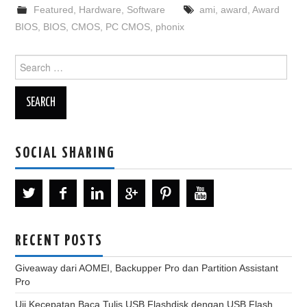
Featured
,
Hardware
,
Software
ami
,
award
,
Award
BIOS
,
BIOS
,
CMOS
,
PC CMOS
,
phonix
Search
for:
SOCIAL SHARING
RECENT POSTS
Giveaway dari AOMEI, Backupper Pro dan Partition Assistant
Pro
Uji Kecepatan Baca Tulis USB Flashdisk dengan USB Flash