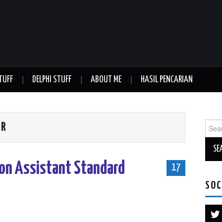
TUFF
DELPHI STUFF
ABOUT ME
HASIL PENCARIAN
Sear
ER
for:
on Assistant Standard
17
SOC