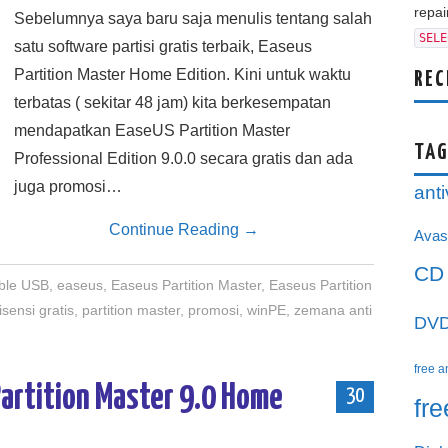
repair
Sebelumnya saya baru saja menulis tentang salah
SELE
satu software partisi gratis terbaik, Easeus
Partition Master Home Edition. Kini untuk waktu
REC
terbatas ( sekitar 48 jam) kita berkesempatan
mendapatkan EaseUS Partition Master
TAG
Professional Edition 9.0.0 secara gratis dan ada
juga promosi…
anti
Continue Reading
→
Avas
CD
ble USB
,
easeus
,
Easeus Partition Master
,
Easeus Partition
isensi gratis
,
partition master
,
promosi
,
winPE
,
zemana anti
DV
free a
Partition Master 9.0 Home
30
fr