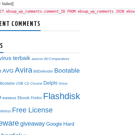
 failed]
CT ebswp_wp_comments.comment_ID FROM ebswp_wp_comments JOIN ebsw
ENT COMMENTS
S
virus terbaik
autorun
AV-Comparatives
Avira
Bootable
AVG
t
BitDefender
Delphi
Bootable USB
CD
Chrome
Driver
Flashdisk
D
easeus
Ebook
Firefox
Free License
ntivirus
eeware
giveaway
Google
Hard