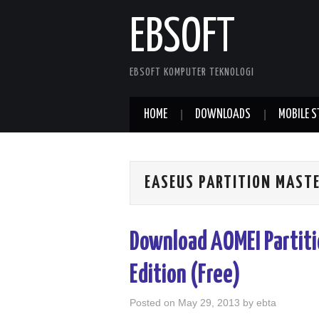
EBSOFT
EBSOFT KOMPUTER TEKNOLOGI
HOME
DOWNLOADS
MOBILE S
EASEUS PARTITION MAST
Download AOMEI Partiti
Edition (Free)
Posted on
May 29, 2013
by
ebta