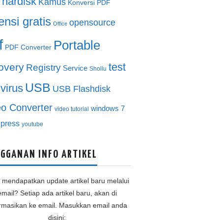
hardisk
Kamus
Konversi PDF
ensi gratis
opensource
Office
f
Portable
PDF Converter
test
overy
Registry
Service
Shollu
USB
ivirus
USB Flashdisk
eo Converter
windows 7
video tutorial
press
youtube
GGANAN INFO ARTIKEL
n mendapatkan update artikel baru melalui
email? Setiap ada artikel baru, akan di
ormasikan ke email. Masukkan email anda
disini: