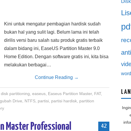
Disk
Lis
Kini untuk mengatur pembagian hardisk sudah
pd
bukan hal yang sulit lagi. Belum lama ini telah
rec
dirilis versi baru salah satu produk gratis terbaik
dalam bidang ini, EaseUS Partition Master 9.0
ant
Home Edition. Dengan software gratis ini, kita bisa
vid
melakukan berbagai…
word
Continue Reading
→
LAN
disk partitioning
,
easeus
,
Easeus Partition Master
,
FAT
,
gubah Drive
,
NTFS
,
partisi
,
partisi hardisk
,
partition
Ingi
ery
inf
on Master Professional
42