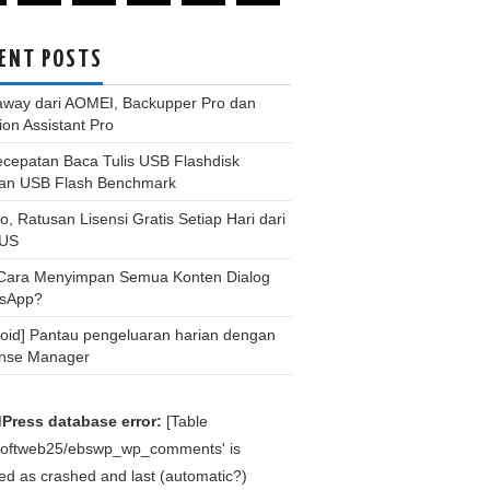
ENT POSTS
away dari AOMEI, Backupper Pro dan
tion Assistant Pro
ecepatan Baca Tulis USB Flashdisk
an USB Flash Benchmark
, Ratusan Lisensi Gratis Setiap Hari dari
US
 Cara Menyimpan Semua Konten Dialog
sApp?
roid] Pantau pengeluaran harian dengan
nse Manager
Press database error:
[Table
bsoftweb25/ebswp_wp_comments' is
d as crashed and last (automatic?)