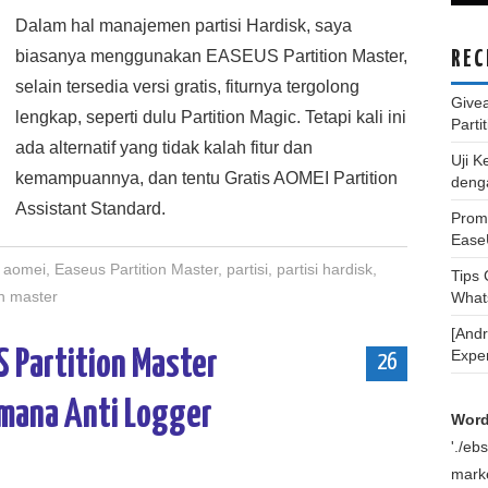
Dalam hal manajemen partisi Hardisk, saya
biasanya menggunakan EASEUS Partition Master,
REC
selain tersedia versi gratis, fiturnya tergolong
Give
lengkap, seperti dulu Partition Magic. Tetapi kali ini
Parti
ada alternatif yang tidak kalah fitur dan
Uji K
kemampuannya, dan tentu Gratis AOMEI Partition
deng
Assistant Standard.
Promo
Ease
aomei
,
Easeus Partition Master
,
partisi
,
partisi hardisk
,
Tips
on master
What
[And
S Partition Master
Expe
26
emana Anti Logger
Word
'./e
marke