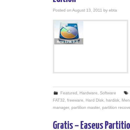
Posted on
August 13, 2011
by
ebta
Featured
,
Hardware
,
Software
FAT32
,
freeware
,
Hard Disk
,
hardisk
,
Men
manager
,
partition master
,
partition recov
Gratis – Easeus Partiti