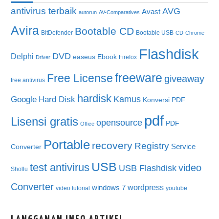
antivirus terbaik
AVG
Avast
autorun
AV-Comparatives
Avira
Bootable CD
BitDefender
Bootable USB
CD
Chrome
Flashdisk
DVD
Delphi
easeus
Ebook
Firefox
Driver
freeware
Free License
giveaway
free antivirus
hardisk
Kamus
Google
Hard Disk
Konversi PDF
pdf
Lisensi gratis
opensource
PDF
Office
Portable
recovery
Registry
Service
Converter
USB
test antivirus
video
USB Flashdisk
Shollu
Converter
wordpress
windows 7
video tutorial
youtube