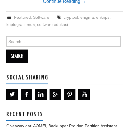
Continue Reading
→
Featured
,
Software
cryptool
,
enigma
,
enkripsi
,
kriptografi
,
md5
,
software edukasi
Search
for:
SOCIAL SHARING
RECENT POSTS
Giveaway dari AOMEI, Backupper Pro dan Partition Assistant