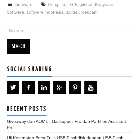
Software
file splitter
,
GIF
,
gifshot
,
Khayalan
Software
,
software indonesia
,
splitter
,
webcam
Search
for:
SOCIAL SHARING
RECENT POSTS
Giveaway dari AOMEI, Backupper Pro dan Partition Assistant
Pro
Uji Kecepatan Baca Tulis USB Flashdisk dengan USB Flash