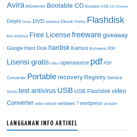
Avira
Bootable CD
BitDefender
Bootable USB
CD
Chrome
Flashdisk
DVD
Delphi
easeus
Ebook
Firefox
Driver
freeware
Free License
giveaway
free antivirus
hardisk
Kamus
Google
Hard Disk
Konversi PDF
pdf
Lisensi gratis
opensource
PDF
Office
Portable
recovery
Registry
Service
Converter
USB
test antivirus
video
USB Flashdisk
Shollu
Converter
wordpress
windows 7
video tutorial
youtube
LANGGANAN INFO ARTIKEL