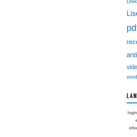
Disk
Lis
pd
rec
ant
vid
word
LAN
Ingi
inf