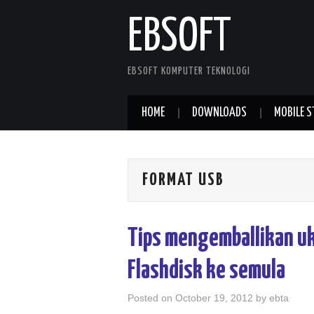
EBSOFT
EBSOFT KOMPUTER TEKNOLOGI
HOME
DOWNLOADS
MOBILE S
FORMAT USB
Tips mengemballikan u
Flashdisk ke semula
Posted on
October 19, 2012
by
ebta