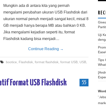
Mungkin ada di antara kita yang pernah
mengalami perubahan ukuran USB Flashdisk dari
REC
ukuran normal penuh menjadi sangat kecil, misal 8
Give
GB menjadi hanya berapa MB atau bahkan 0 KB.
Parti
Jika mengalami kejadian seperti itu, format
Uji K
Flashdisk kadang bisa menjadi…
deng
Promo
Continue Reading
→
Ease
Tips
bootice
,
Flashdisk
,
format flashdisk
,
format USB
,
USB
,
What
[And
Expe
atif Format USB Flashdisk
55
Word
'./e
marke