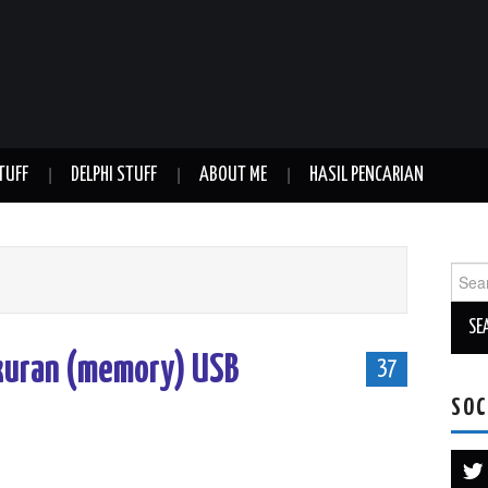
TUFF
DELPHI STUFF
ABOUT ME
HASIL PENCARIAN
Sear
for:
kuran (memory) USB
37
SOC