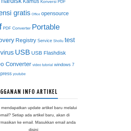
hardisk
Kamus
Konversi PDF
ensi gratis
opensource
Office
f
Portable
PDF Converter
test
overy
Registry
Service
Shollu
USB
ivirus
USB Flashdisk
eo Converter
windows 7
video tutorial
press
youtube
GGANAN INFO ARTIKEL
n mendapatkan update artikel baru melalui
email? Setiap ada artikel baru, akan di
ormasikan ke email. Masukkan email anda
disini: