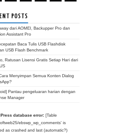
ENT POSTS
away dari AOMEI, Backupper Pro dan
tion Assistant Pro
ecepatan Baca Tulis USB Flashdisk
an USB Flash Benchmark
, Ratusan Lisensi Gratis Setiap Hari dari
US
 Cara Menyimpan Semua Konten Dialog
sApp?
roid] Pantau pengeluaran harian dengan
nse Manager
Press database error:
[Table
bsoftweb25/ebswp_wp_comments' is
d as crashed and last (automatic?)