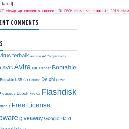
 failed]
CT ebswp_wp_comments.comment_ID FROM ebswp_wp_comments JOIN ebsw
ENT COMMENTS
S
virus terbaik
autorun
AV-Comparatives
Avira
Bootable
AVG
t
BitDefender
Delphi
Bootable USB
CD
Chrome
Driver
Flashdisk
D
easeus
Ebook
Firefox
Free License
ntivirus
eeware
giveaway
Google
Hard