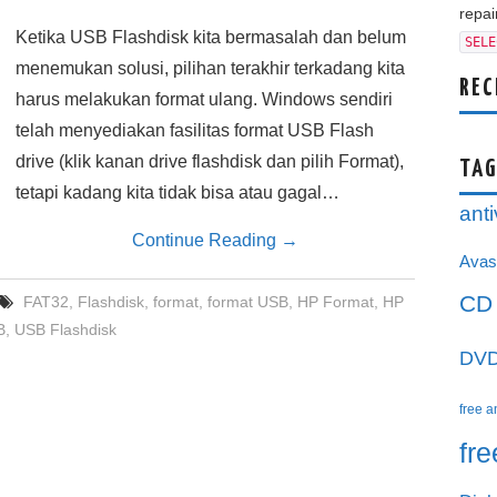
repair
Ketika USB Flashdisk kita bermasalah dan belum
SELE
menemukan solusi, pilihan terakhir terkadang kita
REC
harus melakukan format ulang. Windows sendiri
telah menyediakan fasilitas format USB Flash
drive (klik kanan drive flashdisk dan pilih Format),
TAG
tetapi kadang kita tidak bisa atau gagal…
anti
Continue Reading
→
Avas
CD
FAT32
,
Flashdisk
,
format
,
format USB
,
HP Format
,
HP
B
,
USB Flashdisk
DV
free a
fr