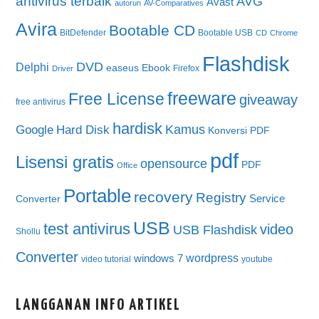
antivirus terbaik
AVG
Avast
autorun
AV-Comparatives
Avira
Bootable CD
BitDefender
Bootable USB
CD
Chrome
Flashdisk
DVD
Delphi
easeus
Ebook
Firefox
Driver
freeware
Free License
giveaway
free antivirus
hardisk
Kamus
Google
Hard Disk
Konversi PDF
pdf
Lisensi gratis
opensource
PDF
Office
Portable
recovery
Registry
Service
Converter
USB
test antivirus
video
USB Flashdisk
Shollu
Converter
wordpress
windows 7
video tutorial
youtube
LANGGANAN INFO ARTIKEL