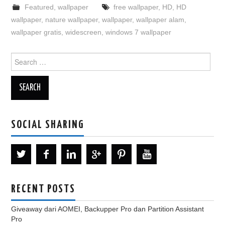
Featured
,
wallpaper
free wallpaper
,
HD
,
HD
wallpaper
,
nature wallpaper
,
wallpaper
,
wallpaper alam
,
wallpaper gratis
,
widescreen
,
windows 7 wallpaper
Search
for:
SOCIAL SHARING
RECENT POSTS
Giveaway dari AOMEI, Backupper Pro dan Partition Assistant
Pro