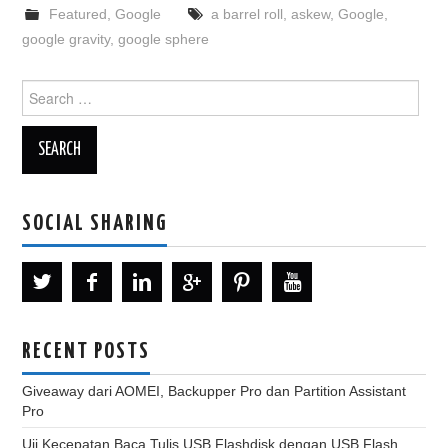
Featured
,
Google
a barrel roll
,
askew
,
Google
,
google gravity
,
google sphere
Search
for:
SOCIAL SHARING
RECENT POSTS
Giveaway dari AOMEI, Backupper Pro dan Partition Assistant
Pro
Uji Kecepatan Baca Tulis USB Flashdisk dengan USB Flash