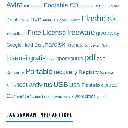
Avira
Bootable CD
BitDefender
Bootable USB
CD
Chrome
Flashdisk
DVD
Delphi
easeus
Ebook
Firefox
Driver
freeware
Free License
giveaway
free antivirus
hardisk
Kamus
Google
Hard Disk
Konversi PDF
pdf
Lisensi gratis
opensource
PDF
Office
Portable
recovery
Registry
Service
Converter
USB
test antivirus
video
USB Flashdisk
Shollu
Converter
wordpress
windows 7
video tutorial
youtube
LANGGANAN INFO ARTIKEL