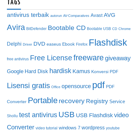
TAGS
antivirus terbaik
AVG
Avast
autorun
AV-Comparatives
Avira
Bootable CD
BitDefender
Bootable USB
CD
Chrome
Flashdisk
DVD
Delphi
easeus
Ebook
Firefox
Driver
freeware
Free License
giveaway
free antivirus
hardisk
Kamus
Google
Hard Disk
Konversi PDF
pdf
Lisensi gratis
opensource
PDF
Office
Portable
recovery
Registry
Service
Converter
USB
test antivirus
video
USB Flashdisk
Shollu
Converter
wordpress
windows 7
video tutorial
youtube