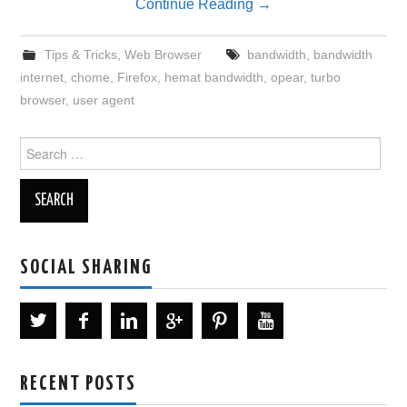
Continue Reading
→
Tips & Tricks
,
Web Browser
bandwidth
,
bandwidth
internet
,
chome
,
Firefox
,
hemat bandwidth
,
opear
,
turbo
browser
,
user agent
Search
for:
SOCIAL SHARING
RECENT POSTS