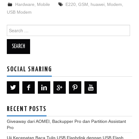
Hardware
,
Mobile
E220
,
GSM
,
huawei
,
Modem
,
USB Modem
Search
for:
SOCIAL SHARING
RECENT POSTS
Giveaway dari AOMEI, Backupper Pro dan Partition Assistant
Pro
Uji Kecepatan Baca Tulis USB Flashdisk dengan USB Flash