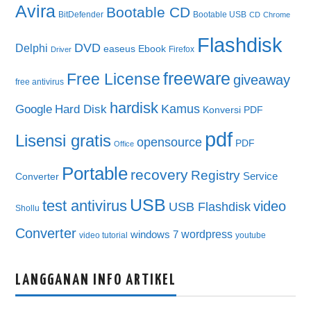
Avira
Bootable CD
BitDefender
Bootable USB
CD
Chrome
Flashdisk
DVD
Delphi
easeus
Ebook
Firefox
Driver
freeware
Free License
giveaway
free antivirus
hardisk
Kamus
Google
Hard Disk
Konversi PDF
pdf
Lisensi gratis
opensource
PDF
Office
Portable
recovery
Registry
Service
Converter
USB
test antivirus
video
USB Flashdisk
Shollu
Converter
wordpress
windows 7
video tutorial
youtube
LANGGANAN INFO ARTIKEL