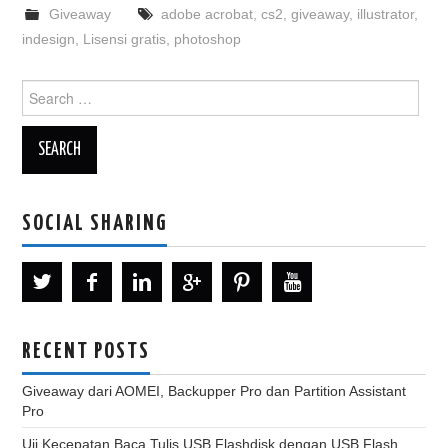
Giveaway
adobe acrobat
,
cs2
,
giveaway
,
illustrator
,
indesign
,
Lisensi gratis
,
photoshop
Search
for:
SOCIAL SHARING
RECENT POSTS
Giveaway dari AOMEI, Backupper Pro dan Partition Assistant
Pro
Uji Kecepatan Baca Tulis USB Flashdisk dengan USB Flash