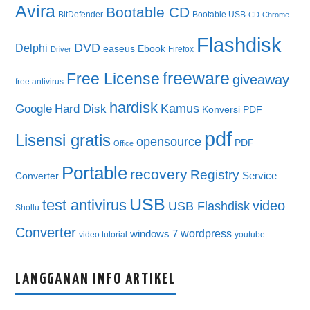
Avira
Bootable CD
BitDefender
Bootable USB
CD
Chrome
Flashdisk
DVD
Delphi
easeus
Ebook
Firefox
Driver
freeware
Free License
giveaway
free antivirus
hardisk
Kamus
Google
Hard Disk
Konversi PDF
pdf
Lisensi gratis
opensource
PDF
Office
Portable
recovery
Registry
Service
Converter
USB
test antivirus
video
USB Flashdisk
Shollu
Converter
wordpress
windows 7
video tutorial
youtube
LANGGANAN INFO ARTIKEL