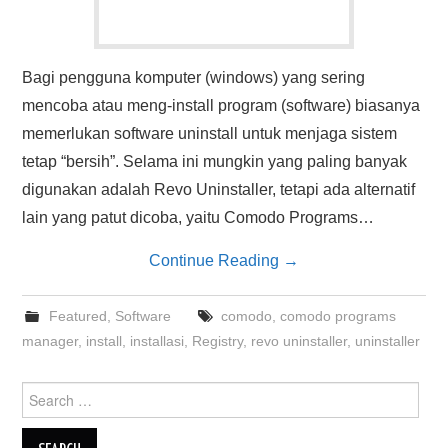
Bagi pengguna komputer (windows) yang sering
mencoba atau meng-install program (software) biasanya
memerlukan software uninstall untuk menjaga sistem
tetap “bersih”. Selama ini mungkin yang paling banyak
digunakan adalah Revo Uninstaller, tetapi ada alternatif
lain yang patut dicoba, yaitu Comodo Programs…
Continue Reading
→
Featured
,
Software
comodo
,
comodo programs
manager
,
install
,
installasi
,
Registry
,
revo uninstaller
,
uninstaller
Search
for: