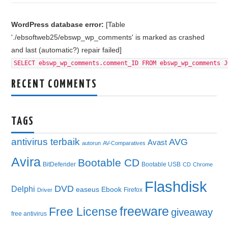
WordPress database error:
[Table
'./ebsoftweb25/ebswp_wp_comments' is marked as crashed
and last (automatic?) repair failed]
SELECT ebswp_wp_comments.comment_ID FROM ebswp_wp_comments J
RECENT COMMENTS
TAGS
antivirus terbaik
AVG
Avast
autorun
AV-Comparatives
Avira
Bootable CD
BitDefender
Bootable USB
CD
Chrome
Flashdisk
DVD
Delphi
easeus
Ebook
Firefox
Driver
freeware
Free License
giveaway
free antivirus