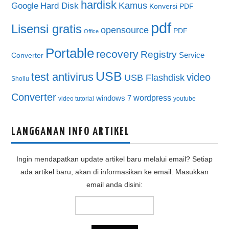
hardisk
Kamus
Google
Hard Disk
Konversi PDF
pdf
Lisensi gratis
opensource
PDF
Office
Portable
recovery
Registry
Service
Converter
USB
test antivirus
video
USB Flashdisk
Shollu
Converter
wordpress
windows 7
video tutorial
youtube
LANGGANAN INFO ARTIKEL
Ingin mendapatkan update artikel baru melalui email? Setiap
ada artikel baru, akan di informasikan ke email. Masukkan
email anda disini: