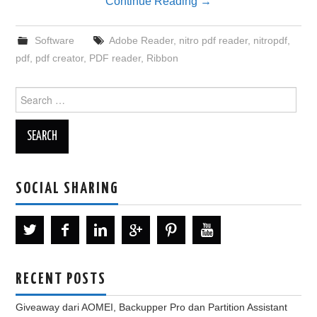
Continue Reading
→
Software
Adobe Reader
,
nitro pdf reader
,
nitropdf
,
pdf
,
pdf creator
,
PDF reader
,
Ribbon
Search
for:
SOCIAL SHARING
RECENT POSTS
Giveaway dari AOMEI, Backupper Pro dan Partition Assistant