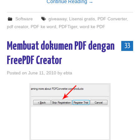
Continue Reading
→
Software
giveaway
,
Lisensi gratis
,
PDF Converter
,
pdf creator
,
PDF ke word
,
PDFTiger
,
word ke PDF
Membuat dokumen PDF dengan
33
FreePDF Creator
Posted on
June 11, 2010
by
ebta