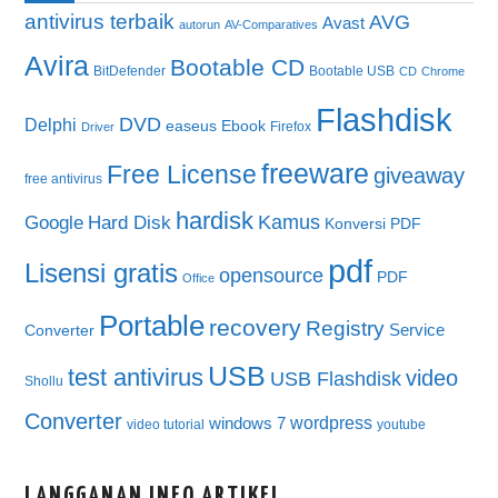
antivirus terbaik
AVG
Avast
autorun
AV-Comparatives
Avira
Bootable CD
BitDefender
Bootable USB
CD
Chrome
Flashdisk
DVD
Delphi
easeus
Ebook
Firefox
Driver
freeware
Free License
giveaway
free antivirus
hardisk
Kamus
Google
Hard Disk
Konversi PDF
pdf
Lisensi gratis
opensource
PDF
Office
Portable
recovery
Registry
Service
Converter
USB
test antivirus
video
USB Flashdisk
Shollu
Converter
wordpress
windows 7
video tutorial
youtube
LANGGANAN INFO ARTIKEL