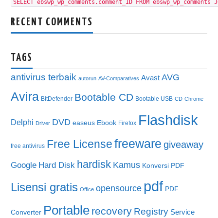
SELECT ebswp_wp_comments.comment_ID FROM ebswp_wp_comments J
RECENT COMMENTS
TAGS
antivirus terbaik
AVG
Avast
autorun
AV-Comparatives
Avira
Bootable CD
BitDefender
Bootable USB
CD
Chrome
Flashdisk
DVD
Delphi
easeus
Ebook
Firefox
Driver
freeware
Free License
giveaway
free antivirus
hardisk
Kamus
Google
Hard Disk
Konversi PDF
pdf
Lisensi gratis
opensource
PDF
Office
Portable
recovery
Registry
Service
Converter