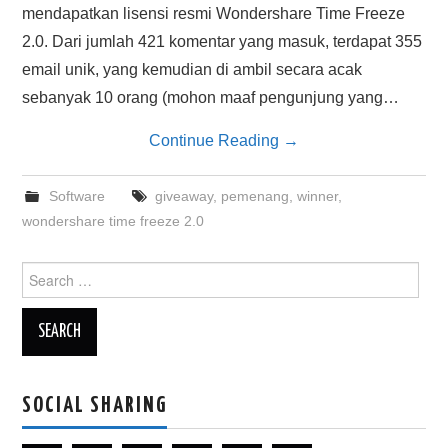
mendapatkan lisensi resmi Wondershare Time Freeze
2.0. Dari jumlah 421 komentar yang masuk, terdapat 355
email unik, yang kemudian di ambil secara acak
sebanyak 10 orang (mohon maaf pengunjung yang…
Continue Reading
→
Software
giveaway
,
pemenang
,
winner
,
wondershare time freeze 2.0
Search
for:
SOCIAL SHARING