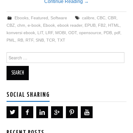
Continue Reading
→
Ebooks
,
Featured
,
Software
calibre
,
CBC
,
CBR
,
CBZ
,
chm
,
e-book
,
Ebook
,
ebook reader
,
EPUB
,
FB2
,
HTML
,
konversi ebook
,
LIT
,
LRF
,
MOBI
,
ODT
,
opensource
,
PDB
,
pdf
,
PML
,
RB
,
RTF
,
SNB
,
TCR
,
TXT
Search
for:
SOCIAL SHARING