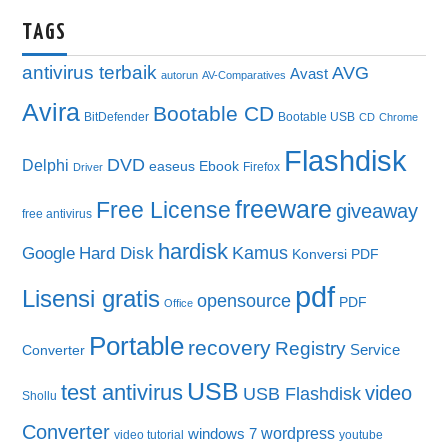
TAGS
antivirus terbaik
AVG
Avast
autorun
AV-Comparatives
Avira
Bootable CD
BitDefender
Bootable USB
CD
Chrome
Flashdisk
DVD
Delphi
easeus
Ebook
Firefox
Driver
freeware
Free License
giveaway
free antivirus
hardisk
Kamus
Google
Hard Disk
Konversi PDF
pdf
Lisensi gratis
opensource
PDF
Office
Portable
recovery
Registry
Service
Converter
USB
test antivirus
video
USB Flashdisk
Shollu
Converter
wordpress
windows 7
video tutorial
youtube