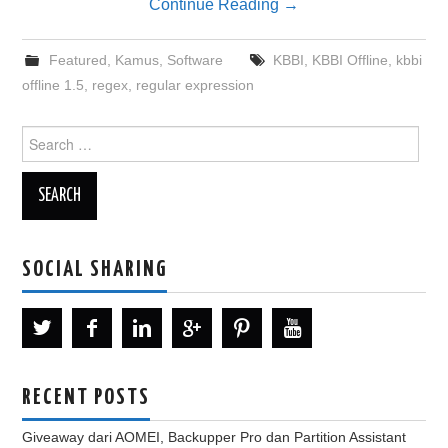
Continue Reading
→
Featured
,
Kamus
,
Software
KBBI
,
KBBI Offline
,
kbbi
offline 1.5
,
regex
,
regular expression
Search
for:
SOCIAL SHARING
RECENT POSTS
Giveaway dari AOMEI, Backupper Pro dan Partition Assistant