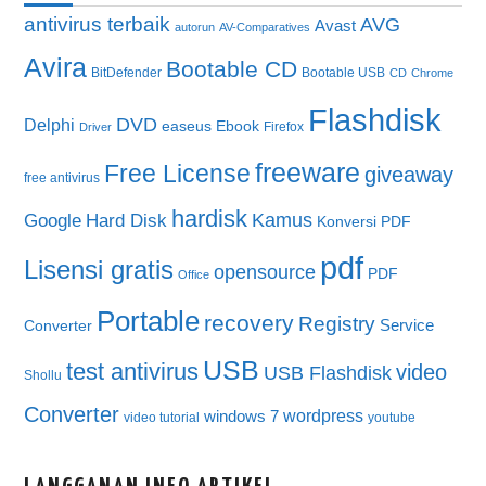
antivirus terbaik
AVG
Avast
autorun
AV-Comparatives
Avira
Bootable CD
BitDefender
Bootable USB
CD
Chrome
Flashdisk
DVD
Delphi
easeus
Ebook
Firefox
Driver
freeware
Free License
giveaway
free antivirus
hardisk
Kamus
Google
Hard Disk
Konversi PDF
pdf
Lisensi gratis
opensource
PDF
Office
Portable
recovery
Registry
Service
Converter
USB
test antivirus
video
USB Flashdisk
Shollu
Converter
wordpress
windows 7
video tutorial
youtube