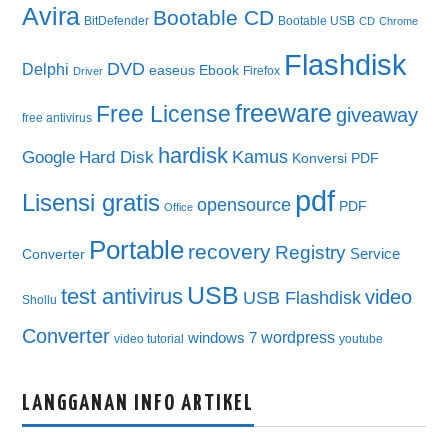
Avira
Bootable CD
BitDefender
Bootable USB
CD
Chrome
Flashdisk
DVD
Delphi
easeus
Ebook
Firefox
Driver
freeware
Free License
giveaway
free antivirus
hardisk
Kamus
Google
Hard Disk
Konversi PDF
pdf
Lisensi gratis
opensource
PDF
Office
Portable
recovery
Registry
Service
Converter
USB
test antivirus
video
USB Flashdisk
Shollu
Converter
wordpress
windows 7
video tutorial
youtube
LANGGANAN INFO ARTIKEL