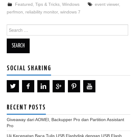
Featured
,
Tips & Tricks
,
Windows
event viewer
,
perfmon
,
reliability monitor
,
windows 7
Search
for:
SOCIAL SHARING
RECENT POSTS
Giveaway dari AOMEI, Backupper Pro dan Partition Assistant
Pro
Uji Kecepatan Baca Tulis USB Flashdisk dengan USB Flash