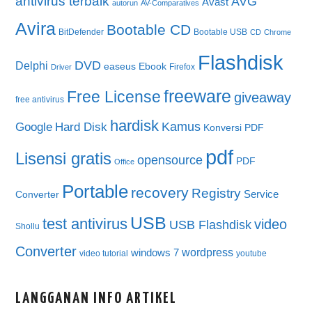
antivirus terbaik
AVG
Avast
autorun
AV-Comparatives
Avira
Bootable CD
BitDefender
Bootable USB
CD
Chrome
Flashdisk
DVD
Delphi
easeus
Ebook
Firefox
Driver
freeware
Free License
giveaway
free antivirus
hardisk
Kamus
Google
Hard Disk
Konversi PDF
pdf
Lisensi gratis
opensource
PDF
Office
Portable
recovery
Registry
Service
Converter
USB
test antivirus
video
USB Flashdisk
Shollu
Converter
wordpress
windows 7
video tutorial
youtube
LANGGANAN INFO ARTIKEL