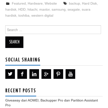
Featured
,
Hardware
,
Website
backup
,
Hard Disk
,
hardisk
,
HDD
,
hitachi
,
maxtor
,
samsung
,
seagate
,
suara
hardisk
,
toshiba
,
western digital
Search
for:
SOCIAL SHARING
RECENT POSTS
Giveaway dari AOMEI, Backupper Pro dan Partition Assistant
Pro