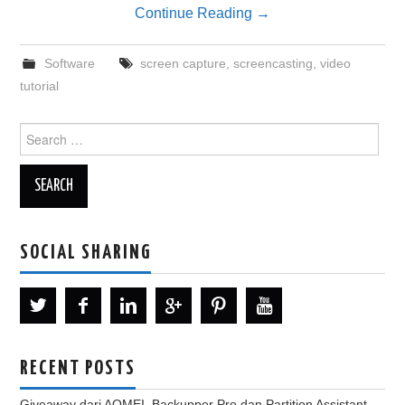
Continue Reading
→
Software
screen capture
,
screencasting
,
video
tutorial
Search
for:
SOCIAL SHARING
RECENT POSTS
Giveaway dari AOMEI, Backupper Pro dan Partition Assistant