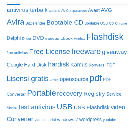
antivirus terbaik
AVG
Avast
autorun
AV-Comparatives
Avira
Bootable CD
BitDefender
Bootable USB
CD
Chrome
Flashdisk
DVD
Delphi
easeus
Ebook
Firefox
Driver
freeware
Free License
giveaway
free antivirus
hardisk
Kamus
Google
Hard Disk
Konversi PDF
pdf
Lisensi gratis
opensource
PDF
Office
Portable
recovery
Registry
Service
Converter
USB
test antivirus
video
USB Flashdisk
Shollu
Converter
wordpress
windows 7
video tutorial
youtube