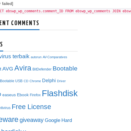
 failed]
CT ebswp_wp_comments.comment_ID FROM ebswp_wp_comments JOIN ebsw
ENT COMMENTS
S
virus terbaik
autorun
AV-Comparatives
Avira
Bootable
AVG
t
BitDefender
Delphi
Bootable USB
CD
Chrome
Driver
Flashdisk
D
easeus
Ebook
Firefox
Free License
ntivirus
eeware
giveaway
Google
Hard