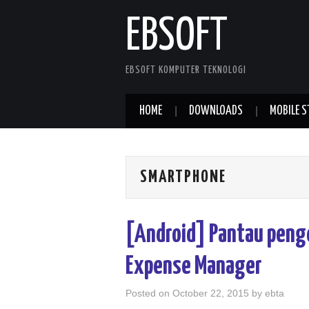
EBSOFT
EBSOFT KOMPUTER TEKNOLOGI
HOME
DOWNLOADS
MOBILE S
SMARTPHONE
[Android] Pantau peng
Expense Manager
Posted on
October 22, 2015
by
ebta