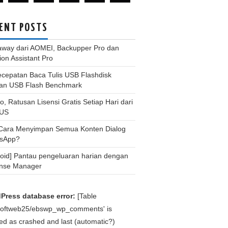
ENT POSTS
away dari AOMEI, Backupper Pro dan
tion Assistant Pro
ecepatan Baca Tulis USB Flashdisk
an USB Flash Benchmark
, Ratusan Lisensi Gratis Setiap Hari dari
US
 Cara Menyimpan Semua Konten Dialog
sApp?
roid] Pantau pengeluaran harian dengan
nse Manager
Press database error:
[Table
bsoftweb25/ebswp_wp_comments' is
d as crashed and last (automatic?)