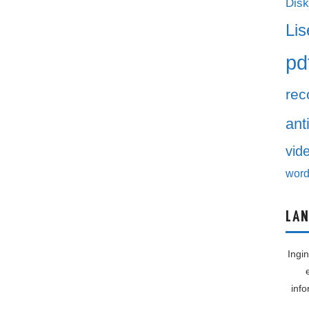
Disk
Lis
pd
rec
ant
vid
word
LAN
Ingi
inf