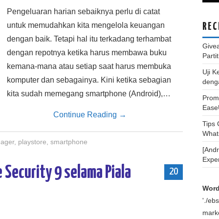
Pengeluaran harian sebaiknya perlu di catat
untuk memudahkan kita mengelola keuangan
REC
dengan baik. Tetapi hal itu terkadang terhambat
Give
dengan repotnya ketika harus membawa buku
Parti
kemana-mana atau setiap saat harus membuka
Uji K
komputer dan sebagainya. Kini ketika sebagian
deng
kita sudah memegang smartphone (Android),…
Promo
Ease
Continue Reading
→
Tips
What
ager
,
playstore
,
smartphone
[And
Expe
 Security 9 selama Piala
20
Word
'./e
marke