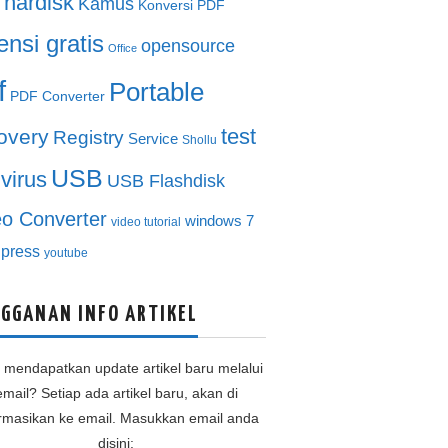
hardisk
Kamus
Konversi PDF
ensi gratis
opensource
Office
f
Portable
PDF Converter
test
overy
Registry
Service
Shollu
USB
ivirus
USB Flashdisk
eo Converter
windows 7
video tutorial
press
youtube
GGANAN INFO ARTIKEL
n mendapatkan update artikel baru melalui
email? Setiap ada artikel baru, akan di
ormasikan ke email. Masukkan email anda
disini: