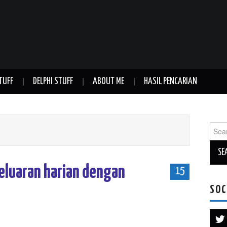
TUFF
DELPHI STUFF
ABOUT ME
HASIL PENCARIAN
Sear
for:
eluaran harian dengan
15
SOC