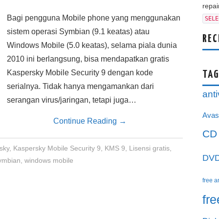
repair
Bagi pengguna Mobile phone yang menggunakan
SELE
sistem operasi Symbian (9.1 keatas) atau
REC
Windows Mobile (5.0 keatas), selama piala dunia
2010 ini berlangsung, bisa mendapatkan gratis
Kaspersky Mobile Security 9 dengan kode
TAG
serialnya. Tidak hanya mengamankan dari
anti
serangan virus/jaringan, tetapi juga…
Avas
Continue Reading
→
CD
sky
,
Kaspersky Mobile Security 9
,
KMS 9
,
Lisensi gratis
,
DV
ymbian
,
windows mobile
free a
fr