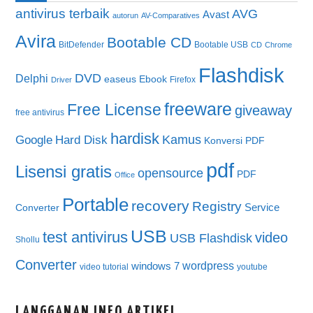
antivirus terbaik
AVG
Avast
autorun
AV-Comparatives
Avira
Bootable CD
BitDefender
Bootable USB
CD
Chrome
Flashdisk
DVD
Delphi
easeus
Ebook
Firefox
Driver
freeware
Free License
giveaway
free antivirus
hardisk
Kamus
Google
Hard Disk
Konversi PDF
pdf
Lisensi gratis
opensource
PDF
Office
Portable
recovery
Registry
Service
Converter
USB
test antivirus
video
USB Flashdisk
Shollu
Converter
wordpress
windows 7
video tutorial
youtube
LANGGANAN INFO ARTIKEL