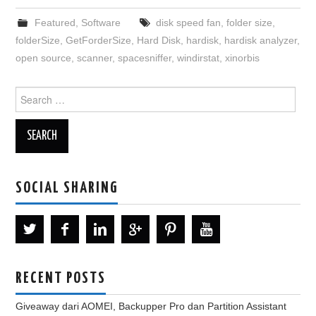
Featured
,
Software
disk speed fan
,
folder size
,
folderSize
,
GetForderSize
,
Hard Disk
,
hardisk
,
hardisk analyzer
,
open source
,
scanner
,
spacesniffer
,
windirstat
,
xinorbis
Search
for:
SOCIAL SHARING
RECENT POSTS
Giveaway dari AOMEI, Backupper Pro dan Partition Assistant