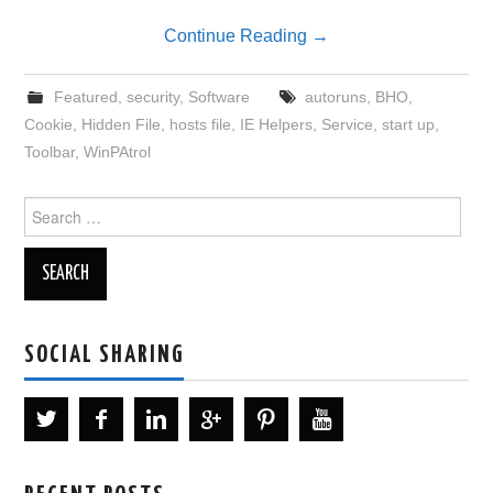
Continue Reading
→
Featured
,
security
,
Software
autoruns
,
BHO
,
Cookie
,
Hidden File
,
hosts file
,
IE Helpers
,
Service
,
start up
,
Toolbar
,
WinPAtrol
Search
for:
SOCIAL SHARING