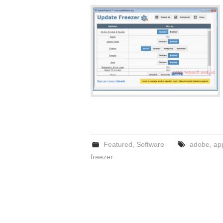
Featured
,
Software
adobe
,
ap
freezer