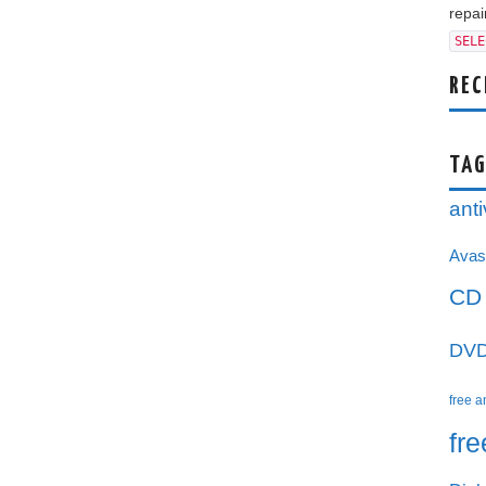
repair
SELE
REC
TAG
anti
Avas
CD
DV
free a
fr