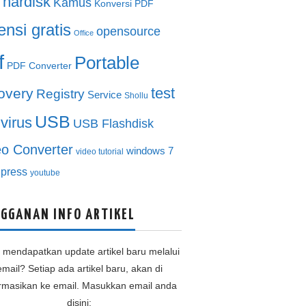
hardisk
Kamus
Konversi PDF
ensi gratis
opensource
Office
f
Portable
PDF Converter
test
overy
Registry
Service
Shollu
USB
ivirus
USB Flashdisk
eo Converter
windows 7
video tutorial
press
youtube
GGANAN INFO ARTIKEL
n mendapatkan update artikel baru melalui
email? Setiap ada artikel baru, akan di
ormasikan ke email. Masukkan email anda
disini: