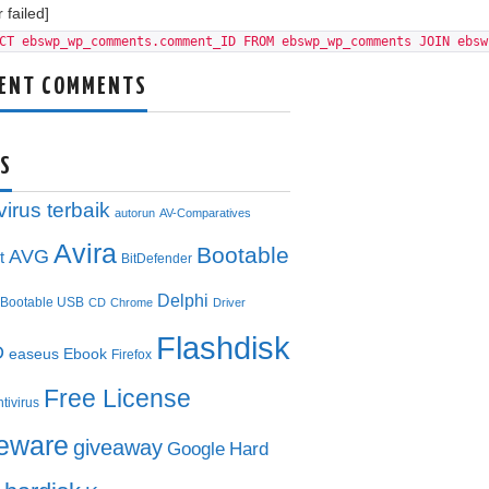
 failed]
CT ebswp_wp_comments.comment_ID FROM ebswp_wp_comments JOIN ebsw
ENT COMMENTS
S
virus terbaik
autorun
AV-Comparatives
Avira
Bootable
AVG
t
BitDefender
Delphi
Bootable USB
CD
Chrome
Driver
Flashdisk
D
easeus
Ebook
Firefox
Free License
ntivirus
eeware
giveaway
Google
Hard