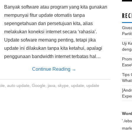
Banyak software atau program yang kita gunakan
mempunyai fitur update otomatis tanpa
REC
sepengetahuan dan persetujuan kita, alias
Give
melakukan koneksi internet secara ‘rahasia’.
Parti
Update sofware memang penting, tetapi jika
Uji K
update ini dilakukan tanpa kita ketahui, apalagi
deng
penggunaan bandwidth internet terbatas hal…
Promo
Ease
Continue Reading
→
Tips
What
ple
,
auto update
,
Google
,
java
,
skype
,
update
,
update
[And
Expe
Word
'./e
marke