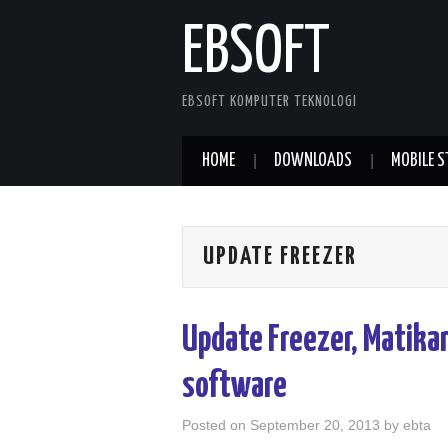
EBSOFT
EBSOFT KOMPUTER TEKNOLOGI
HOME
DOWNLOADS
MOBILE S
UPDATE FREEZER
Update Freezer, Matika
software
Posted on
September 20, 2013
by
ebta