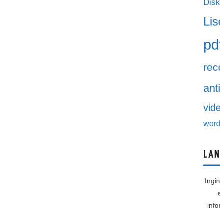
Disk
Lis
pd
rec
ant
vid
word
LAN
Ingi
inf