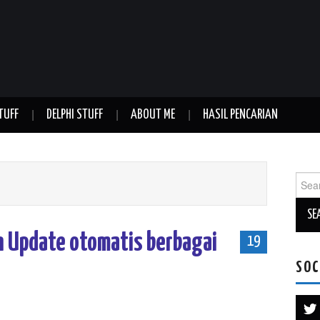
TUFF
DELPHI STUFF
ABOUT ME
HASIL PENCARIAN
Sear
for:
n Update otomatis berbagai
19
SOC