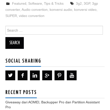
Featured
,
Software
,
Tips & Tricks
3g2
,
3GP
,
3gp
converter
,
Audio convertion
,
konversi audio
,
konversi video
,
SUPER
,
video convertion
Search
for:
SOCIAL SHARING
RECENT POSTS
Giveaway dari AOMEI, Backupper Pro dan Partition Assistant
Pro