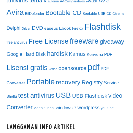
antivirus terbaik
AVG
Avast
autorun
AV-Comparatives
Avira
Bootable CD
BitDefender
Bootable USB
CD
Chrome
Flashdisk
DVD
Delphi
easeus
Ebook
Firefox
Driver
freeware
Free License
giveaway
free antivirus
hardisk
Kamus
Google
Hard Disk
Konversi PDF
pdf
Lisensi gratis
opensource
PDF
Office
Portable
recovery
Registry
Service
Converter
USB
test antivirus
video
USB Flashdisk
Shollu
Converter
wordpress
windows 7
video tutorial
youtube
LANGGANAN INFO ARTIKEL