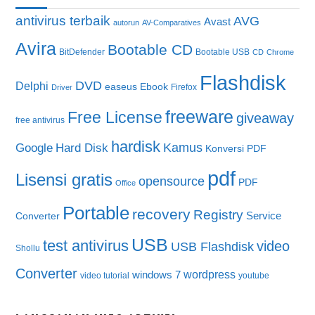
antivirus terbaik
AVG
Avast
autorun
AV-Comparatives
Avira
Bootable CD
BitDefender
Bootable USB
CD
Chrome
Flashdisk
DVD
Delphi
easeus
Ebook
Firefox
Driver
freeware
Free License
giveaway
free antivirus
hardisk
Kamus
Google
Hard Disk
Konversi PDF
pdf
Lisensi gratis
opensource
PDF
Office
Portable
recovery
Registry
Service
Converter
USB
test antivirus
video
USB Flashdisk
Shollu
Converter
wordpress
windows 7
video tutorial
youtube