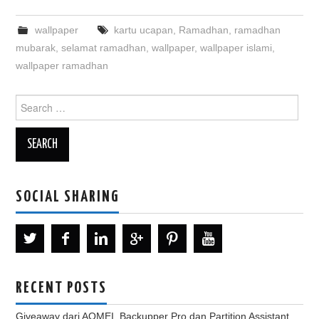
wallpaper
kartu ucapan
,
Ramadhan
,
ramadhan
mubarak
,
selamat ramadhan
,
wallpaper
,
wallpaper islami
,
wallpaper ramadhan
Search
for:
SOCIAL SHARING
RECENT POSTS
Giveaway dari AOMEI, Backupper Pro dan Partition Assistant