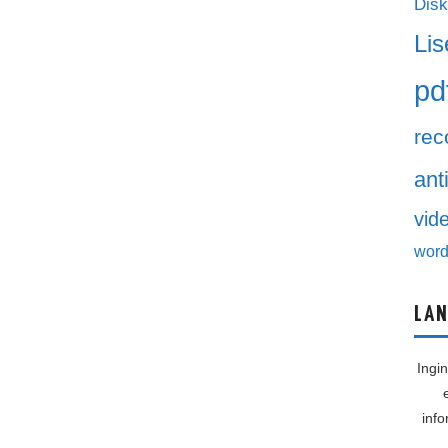
Disk
Lis
pd
rec
ant
vid
word
LAN
Ingi
inf