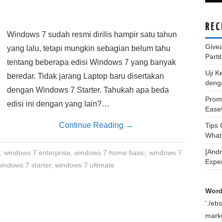
REC
Windows 7 sudah resmi dirilis hampir satu tahun
Give
yang lalu, tetapi mungkin sebagian belum tahu
Parti
tentang beberapa edisi Windows 7 yang banyak
Uji K
beredar. Tidak jarang Laptop baru disertakan
deng
dengan Windows 7 Starter. Tahukah apa beda
Promo
edisi ini dengan yang lain?…
Ease
Continue Reading
→
Tips
What
[And
,
windows 7 enterprise
,
windows 7 home basic
,
windows 7
Expe
indows 7 starter
,
windows 7 ultimate
Word
'./e
marke