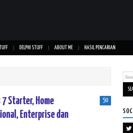
TUFF
DELPHI STUFF
ABOUT ME
HASIL PENCARIAN
Sear
for:
7 Starter, Home
50
SOC
onal, Enterprise dan