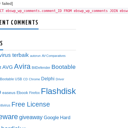
 failed]
CT ebswp_wp_comments.comment_ID FROM ebswp_wp_comments JOIN ebsw
ENT COMMENTS
S
virus terbaik
autorun
AV-Comparatives
Avira
Bootable
AVG
t
BitDefender
Delphi
Bootable USB
CD
Chrome
Driver
Flashdisk
D
easeus
Ebook
Firefox
Free License
ntivirus
eeware
giveaway
Google
Hard