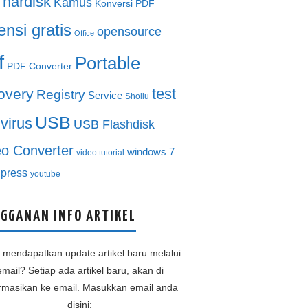
hardisk
Kamus
Konversi PDF
ensi gratis
opensource
Office
f
Portable
PDF Converter
test
overy
Registry
Service
Shollu
USB
ivirus
USB Flashdisk
eo Converter
windows 7
video tutorial
press
youtube
GGANAN INFO ARTIKEL
n mendapatkan update artikel baru melalui
email? Setiap ada artikel baru, akan di
ormasikan ke email. Masukkan email anda
disini: