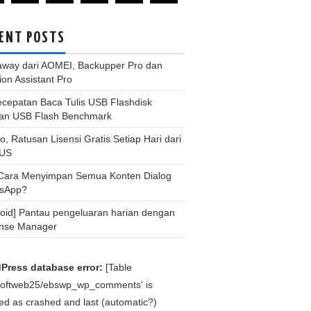
ENT POSTS
away dari AOMEI, Backupper Pro dan
tion Assistant Pro
ecepatan Baca Tulis USB Flashdisk
an USB Flash Benchmark
, Ratusan Lisensi Gratis Setiap Hari dari
US
 Cara Menyimpan Semua Konten Dialog
sApp?
roid] Pantau pengeluaran harian dengan
nse Manager
Press database error:
[Table
bsoftweb25/ebswp_wp_comments' is
d as crashed and last (automatic?)