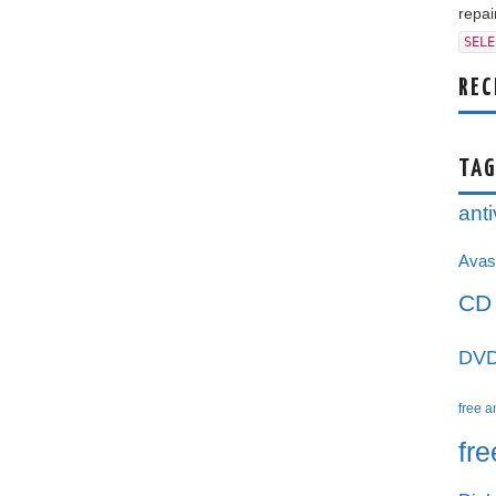
repair
SELE
REC
TAG
anti
Avas
CD
DV
free a
fr