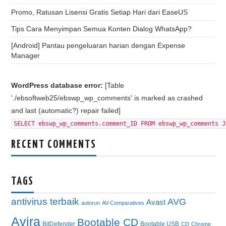
Promo, Ratusan Lisensi Gratis Setiap Hari dari EaseUS
Tips Cara Menyimpan Semua Konten Dialog WhatsApp?
[Android] Pantau pengeluaran harian dengan Expense
Manager
WordPress database error:
[Table
'./ebsoftweb25/ebswp_wp_comments' is marked as crashed
and last (automatic?) repair failed]
SELECT ebswp_wp_comments.comment_ID FROM ebswp_wp_comments J
RECENT COMMENTS
TAGS
antivirus terbaik
AVG
Avast
autorun
AV-Comparatives
Avira
Bootable CD
BitDefender
Bootable USB
CD
Chrome