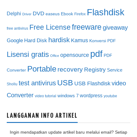
Flashdisk
DVD
Delphi
easeus
Ebook
Firefox
Driver
freeware
Free License
giveaway
free antivirus
hardisk
Kamus
Google
Hard Disk
Konversi PDF
pdf
Lisensi gratis
opensource
PDF
Office
Portable
recovery
Registry
Service
Converter
USB
test antivirus
video
USB Flashdisk
Shollu
Converter
wordpress
windows 7
video tutorial
youtube
LANGGANAN INFO ARTIKEL
Ingin mendapatkan update artikel baru melalui email? Setiap