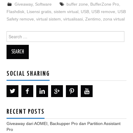
Giveaway
,
Software
buffer zone
,
BufferZone Pro
,
Flashdisk
,
Lisensi gratis
,
sistem virtual
,
USB
,
USB remove
,
USB
Safety remove
,
virtual sistem
,
virtualisasi
,
Zentimo
,
zona virtual
Search
for:
SOCIAL SHARING
RECENT POSTS
Giveaway dari AOMEI, Backupper Pro dan Partition Assistant
Pro