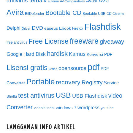
antivirus terbaik
AVG
Avast
autorun
AV-Comparatives
Avira
Bootable CD
BitDefender
Bootable USB
CD
Chrome
Flashdisk
DVD
Delphi
easeus
Ebook
Firefox
Driver
freeware
Free License
giveaway
free antivirus
hardisk
Kamus
Google
Hard Disk
Konversi PDF
pdf
Lisensi gratis
opensource
PDF
Office
Portable
recovery
Registry
Service
Converter
USB
test antivirus
video
USB Flashdisk
Shollu
Converter
wordpress
windows 7
video tutorial
youtube
LANGGANAN INFO ARTIKEL