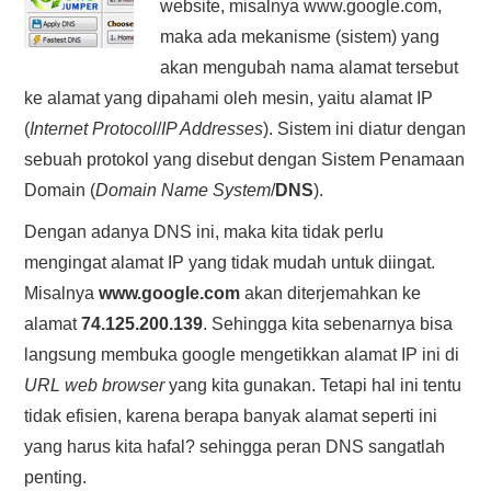
website, misalnya www.google.com,
HASIL PENCARIAN
maka ada mekanisme (sistem) yang
akan mengubah nama alamat tersebut
ke alamat yang dipahami oleh mesin, yaitu alamat IP
(
Internet Protocol
/
IP Addresses
). Sistem ini diatur dengan
sebuah protokol yang disebut dengan Sistem Penamaan
Domain (
Domain Name System
/
DNS
).
Dengan adanya DNS ini, maka kita tidak perlu
mengingat alamat IP yang tidak mudah untuk diingat.
Misalnya
www.google.com
akan diterjemahkan ke
alamat
74.125.200.139
. Sehingga kita sebenarnya bisa
langsung membuka google mengetikkan alamat IP ini di
URL web browser
yang kita gunakan. Tetapi hal ini tentu
tidak efisien, karena berapa banyak alamat seperti ini
yang harus kita hafal? sehingga peran DNS sangatlah
penting.