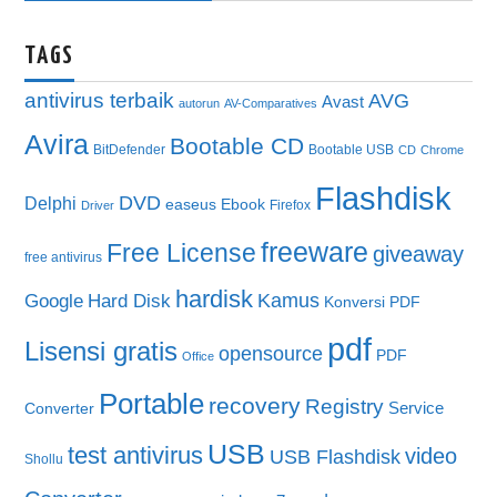
TAGS
antivirus terbaik
AVG
Avast
autorun
AV-Comparatives
Avira
Bootable CD
BitDefender
Bootable USB
CD
Chrome
Flashdisk
DVD
Delphi
easeus
Ebook
Firefox
Driver
freeware
Free License
giveaway
free antivirus
hardisk
Kamus
Google
Hard Disk
Konversi PDF
pdf
Lisensi gratis
opensource
PDF
Office
Portable
recovery
Registry
Service
Converter
USB
test antivirus
video
USB Flashdisk
Shollu