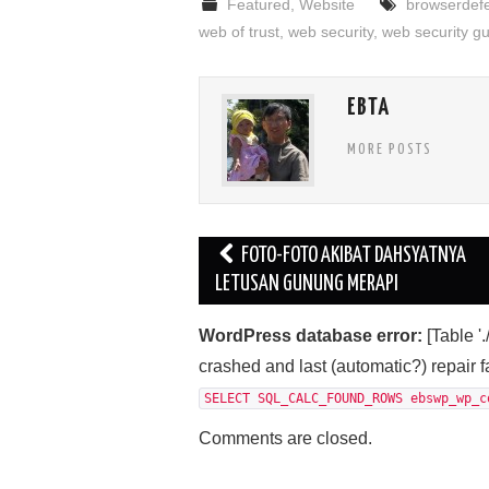
Featured
,
Website
browserdef
web of trust
,
web security
,
web security g
EBTA
MORE POSTS
Post
FOTO-FOTO AKIBAT DAHSYATNYA
navigation
LETUSAN GUNUNG MERAPI
WordPress database error:
[Table 
crashed and last (automatic?) repair f
SELECT SQL_CALC_FOUND_ROWS ebswp_wp_c
Comments are closed.