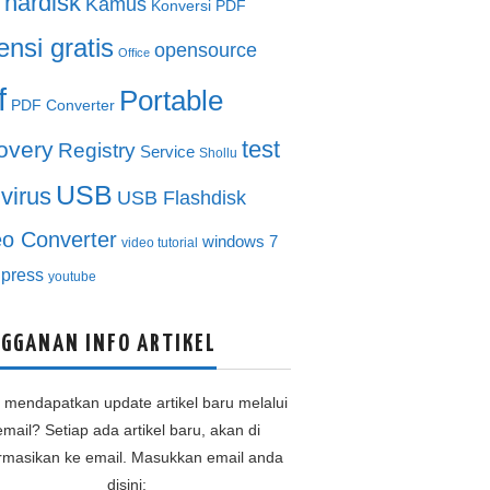
hardisk
Kamus
Konversi PDF
ensi gratis
opensource
Office
f
Portable
PDF Converter
test
overy
Registry
Service
Shollu
USB
ivirus
USB Flashdisk
eo Converter
windows 7
video tutorial
press
youtube
GGANAN INFO ARTIKEL
n mendapatkan update artikel baru melalui
email? Setiap ada artikel baru, akan di
ormasikan ke email. Masukkan email anda
disini: