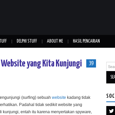
TUFF
DELPHI STUFF
ABOUT ME
HASIL PENCARIAN
Website yang Kita Kunjungi
39
Sear
for:
SOC
ngunjungi (surfing) sebuah
website
kadang tidak
perhatikan. Padahal tidak sedikit website yang
di kunjungi, entah itu karena menyertakan spyware,