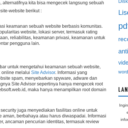
Disk
, alternatifnya kita bisa mengecek langsung sebuah
ite-website berikut :
Lis
pd
asi keamanan sebuah website berbasis komunitas.
opularitas website, lokasi server, termasuk rating
aan, reliabilitas, keamanan privasi, keamanan untuk
rec
entar pengguna lain.
ant
vid
lbar untuk mengetahui keamanan sebuah website,
word
 online melalui
Site Advisor
. Informasi yang
ebsite spam, menyebarkan spyware, adware dan
ngnya Site Advisor sepertinya hanya mengecek root
LAN
 ebsoft.web.id, maka hanya menampilkan root domain
Ingi
security juga menyediakan fasilitas online untuk
aman, berbahaya atau harus diwaspadai. Informasi
inf
r, ancaman pencurian identitas, termasuk review