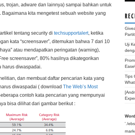
us, trojan, adware dan lainnya) sampai bahkan untuk
ta. Bagaimana kita mengetest sebuah website yang
REC
Give
tikel tentang security di
techsupportalert
, ketika
Parti
gan kata “screensaver”, ditemukan bahwa 7 dari 10
Uji K
ahaya” atau mendapatkan peringatan (warning),
deng
Free screensaver”, 80% hasilnya dikategorikan
Promo
Ease
u harus diwaspadai.
Tips
elitian, dan membuat daftar pencarian kata yang
What
harus diwaspadai ( download
The Web’s Most
[And
Beberapa contoh kata pencarian yang mempunyai
Expe
 bisa dilihat dari gambar berikut :
Word
'./e
marke