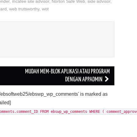
ender
,
mcafee site advisor
,
Norton Safe Web
,
side advisor
,
uard
,
web trutsworthy
,
wot
MUDAH MEM-BLOK APLIKASI ATAU PROGRAM
DENGAN APPADMIN
'./ebsoftweb25/ebswp_wp_comments' is marked as
ailed]
omments.comment_ID FROM ebswp_wp_comments WHERE ( comment_approv