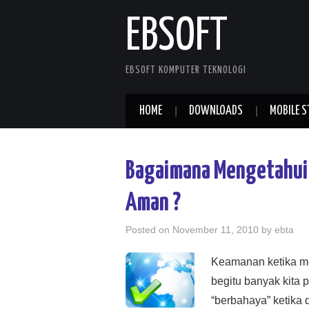
EBSOFT
EBSOFT KOMPUTER TEKNOLOGI
HOME
DOWNLOADS
MOBILE S
Bagaimana Mengetahui 
Aman ?
Posted on
November 11, 2010
by
ebta
Keamanan ketika me
begitu banyak kita 
“berbahaya” ketika 