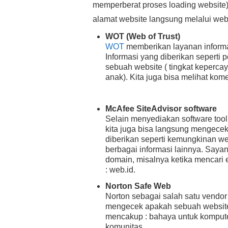
memperberat proses loading website)
alamat website langsung melalui webs
WOT (Web of Trust)
WOT
memberikan layanan inform
Informasi yang diberikan seperti p
sebuah website ( tingkat kepercay
anak). Kita juga bisa melihat kom
McAfee SiteAdvisor software
Selain menyediakan software too
kita juga bisa langsung mengecek
diberikan seperti kemungkinan w
berbagai informasi lainnya. Saya
domain, misalnya ketika mencari
: web.id.
Norton Safe Web
Norton sebagai salah satu vendor 
mengecek apakah sebuah website 
mencakup : bahaya untuk kompute
komunitas.