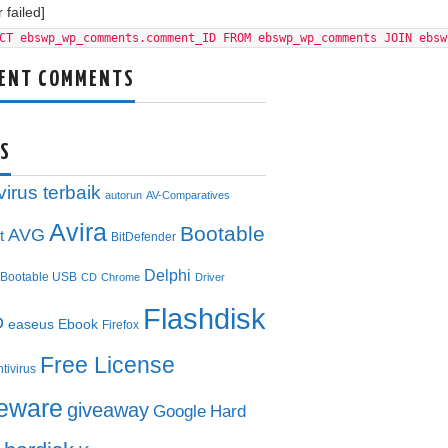
 failed]
CT ebswp_wp_comments.comment_ID FROM ebswp_wp_comments JOIN ebsw
ENT COMMENTS
S
virus terbaik
autorun
AV-Comparatives
Avira
Bootable
AVG
t
BitDefender
Delphi
Bootable USB
CD
Chrome
Driver
Flashdisk
D
easeus
Ebook
Firefox
Free License
ntivirus
eeware
giveaway
Google
Hard