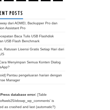
ENT POSTS
away dari AOMEI, Backupper Pro dan
tion Assistant Pro
ecepatan Baca Tulis USB Flashdisk
an USB Flash Benchmark
, Ratusan Lisensi Gratis Setiap Hari dari
US
 Cara Menyimpan Semua Konten Dialog
sApp?
roid] Pantau pengeluaran harian dengan
nse Manager
Press database error:
[Table
bsoftweb25/ebswp_wp_comments' is
d as crashed and last (automatic?)