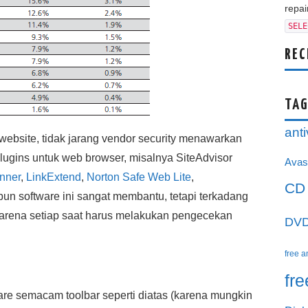
repair
SELE
REC
TAG
anti
ebsite, tidak jarang vendor security menawarkan
 plugins untuk web browser, misalnya SiteAdvisor
Avas
nner
,
LinkExtend
,
Norton Safe Web Lite
,
CD
un software ini sangat membantu, tetapi terkadang
karena setiap saat harus melakukan pengecekan
DV
free a
fr
tware semacam toolbar seperti diatas (karena mungkin