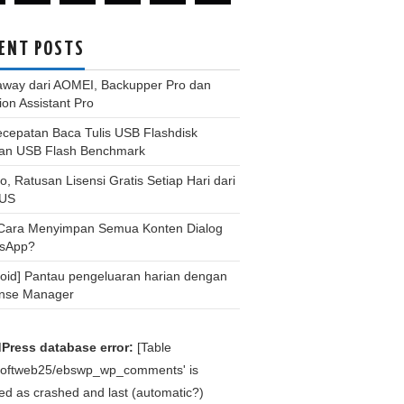
ENT POSTS
away dari AOMEI, Backupper Pro dan
tion Assistant Pro
ecepatan Baca Tulis USB Flashdisk
an USB Flash Benchmark
, Ratusan Lisensi Gratis Setiap Hari dari
US
 Cara Menyimpan Semua Konten Dialog
sApp?
roid] Pantau pengeluaran harian dengan
nse Manager
Press database error:
[Table
bsoftweb25/ebswp_wp_comments' is
d as crashed and last (automatic?)