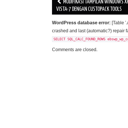
Post
MODIFIKASI TAMPILAN WINDOWS X
navigation
VISTA-7 DENGAN CUSTOPACK TOOLS
WordPress database error:
[Table 
crashed and last (automatic?) repair f
SELECT SQL_CALC_FOUND_ROWS ebswp_wp_c
Comments are closed.