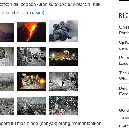
atkan diri kepada Allah
subhanahu wata’ala
(Klik
site sumber atau
disini
)
REC
Give
Parti
Uji K
deng
Promo
Ease
Tips
What
[And
Expe
Word
'./e
eperti itu masih ada (banyak) orang memanfaatkan
marke