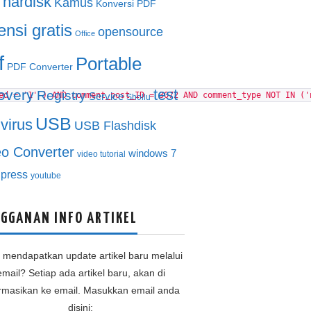
hardisk
Kamus
Konversi PDF
ensi gratis
opensource
Office
f
Portable
PDF Converter
test
overy
Registry
ed = '1' ) AND comment_post_ID = 3072 AND comment_type NOT IN ('
Service
Shollu
USB
ivirus
USB Flashdisk
eo Converter
windows 7
video tutorial
press
youtube
GGANAN INFO ARTIKEL
n mendapatkan update artikel baru melalui
email? Setiap ada artikel baru, akan di
ormasikan ke email. Masukkan email anda
disini: