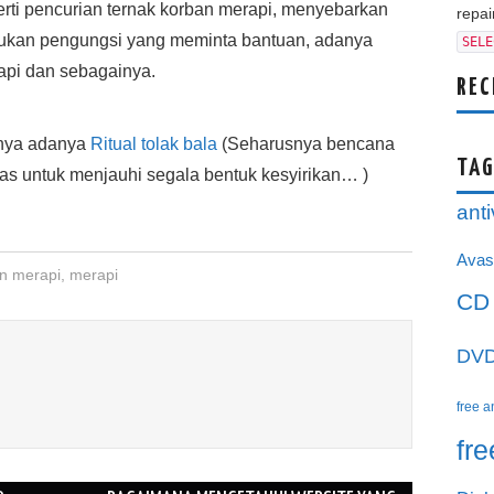
perti pencurian ternak korban merapi, menyebarkan
repair
ukan pengungsi yang meminta bantuan, adanya
SELE
api dan sebagainya.
REC
lnya adanya
Ritual tolak bala
(Seharusnya bencana
TAG
las untuk menjauhi segala bentuk kesyirikan… )
anti
Avas
an merapi
,
merapi
CD
DV
free a
fr