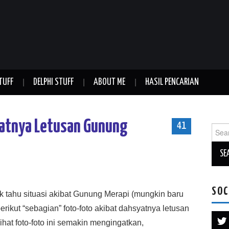
TUFF
DELPHI STUFF
ABOUT ME
HASIL PENCARIAN
yatnya Letusan Gunung
41
Sear
for:
SOC
 tahu situasi akibat Gunung Merapi (mungkin baru
berikut “sebagian” foto-foto akibat dahsyatnya letusan
t foto-foto ini semakin mengingatkan,