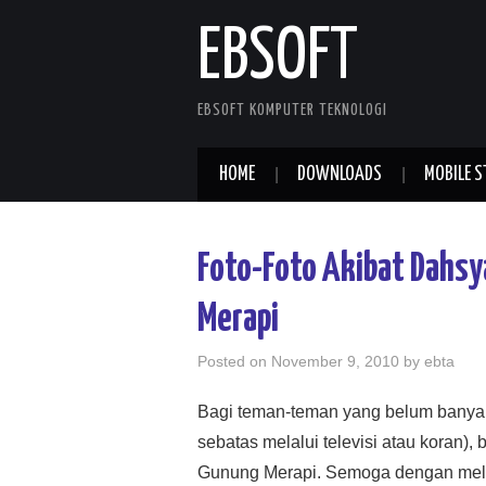
EBSOFT
EBSOFT KOMPUTER TEKNOLOGI
HOME
DOWNLOADS
MOBILE S
Foto-Foto Akibat Dahs
Merapi
Posted on
November 9, 2010
by
ebta
Bagi teman-teman yang belum banyak
sebatas melalui televisi atau koran), 
Gunung Merapi. Semoga dengan meliha