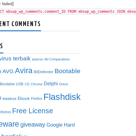
 failed]
CT ebswp_wp_comments.comment_ID FROM ebswp_wp_comments JOIN ebsw
ENT COMMENTS
S
virus terbaik
autorun
AV-Comparatives
Avira
Bootable
AVG
t
BitDefender
Delphi
Bootable USB
CD
Chrome
Driver
Flashdisk
D
easeus
Ebook
Firefox
Free License
ntivirus
eeware
giveaway
Google
Hard