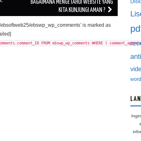
Disk
P-
BAGAIMANA MENGETAHUI WEBSITE YANG
KITA KUNJUNGI AMAN ?
Lis
'./ebsoftweb25/ebswp_wp_comments' is marked as
pd
ailed]
rec
omments.comment_ID FROM ebswp_wp_comments WHERE ( comment_approv
ant
vid
word
LAN
Ingi
inf