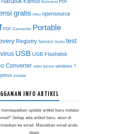
hardisk
Kamus
Konversi PDF
ensi gratis
opensource
Office
f
Portable
PDF Converter
test
overy
Registry
Service
Shollu
USB
ivirus
USB Flashdisk
eo Converter
windows 7
video tutorial
press
youtube
GGANAN INFO ARTIKEL
n mendapatkan update artikel baru melalui
email? Setiap ada artikel baru, akan di
ormasikan ke email. Masukkan email anda
disini: