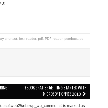
 MB)
ay shortcut
,
foxit reader
,
pdf
,
PDF reader
,
pembaca pdf
ORING
EBOOK GRATIS : GETTING STARTED WITH
MICROSOFT OFFICE 2010
'./ebsoftweb25/ebswp_wp_comments' is marked as