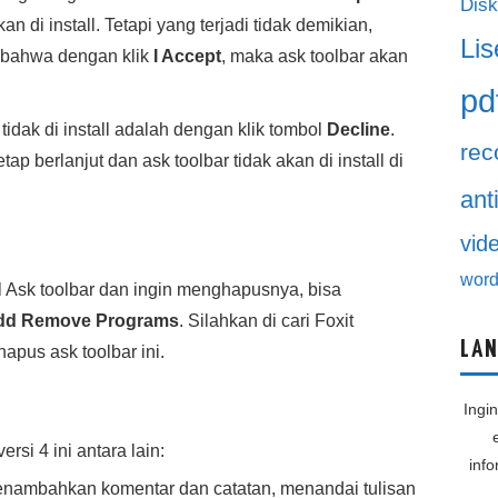
Disk
 di install. Tetapi yang terjadi tidak demikian,
Lis
 bahwa dengan klik
I Accept
, maka ask toolbar akan
pd
idak di install adalah dengan klik tombol
Decline
.
rec
etap berlanjut dan ask toolbar tidak akan di install di
ant
vid
word
l Ask toolbar dan ingin menghapusnya, bisa
Add Remove Programs
. Silahkan di cari Foxit
LAN
apus ask toolbar ini.
Ingi
rsi 4 ini antara lain:
inf
enambahkan komentar dan catatan, menandai tulisan