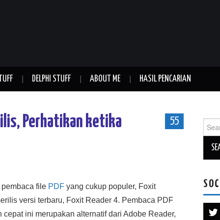
TUFF
DELPHI STUFF
ABOUT ME
HASIL PENCARIAN
ilis, Perhatikan ketika
55
Sear
for:
SOC
f pembaca file
PDF
yang cukup populer, Foxit
erilis versi terbaru, Foxit Reader 4. Pembaca PDF
an cepat ini merupakan alternatif dari Adobe Reader,