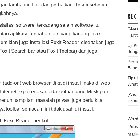
gan tambahan fitur dan perbaikan. Tetapi sebelum
ngkahnya.
REC
tallasi software, terkadang selain software itu
Give
m atau aplikasi tambahan lain yang kadang tidak
Parti
emikian juga Installasi Foxit Reader, disertakan juga
Uji K
 Foxit Search bar atau Foxit Toolbar) dan juga
deng
Promo
Ease
Tips
 (add-on) web browser. Jika di install maka di web
What
 Internet explorer akan ada toolbar baru. Meskipun
[And
enuhi tampilan, masalah privasi juga perlu kita
Expe
a toolbar semacam ini tidak usah di install.
Word
l Foxit Reader berikut :
'./e
marke