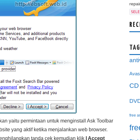
repair
SELE
REC
TAG
anti
Avas
CD
DV
free a
akan yaitu permintaan untuk menginstall Ask Toolbar
fr
ite yang aktif ketika menjalankan web browser.
enghilangkan tanda cek kemudian klik
I Accept