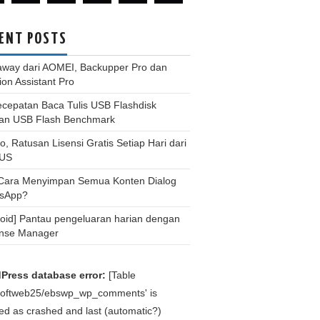
ENT POSTS
away dari AOMEI, Backupper Pro dan
tion Assistant Pro
ecepatan Baca Tulis USB Flashdisk
an USB Flash Benchmark
, Ratusan Lisensi Gratis Setiap Hari dari
US
 Cara Menyimpan Semua Konten Dialog
sApp?
roid] Pantau pengeluaran harian dengan
nse Manager
Press database error:
[Table
bsoftweb25/ebswp_wp_comments' is
d as crashed and last (automatic?)