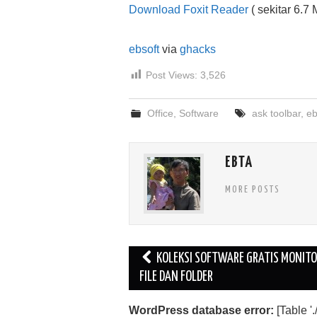
Download Foxit Reader
( sekitar 6.7
ebsoft
via
ghacks
Post Views:
3,526
Office
,
Software
ask toolbar
,
eb
EBTA
MORE POSTS
Post
KOLEKSI SOFTWARE GRATIS MONIT
navigation
FILE DAN FOLDER
WordPress database error:
[Table 