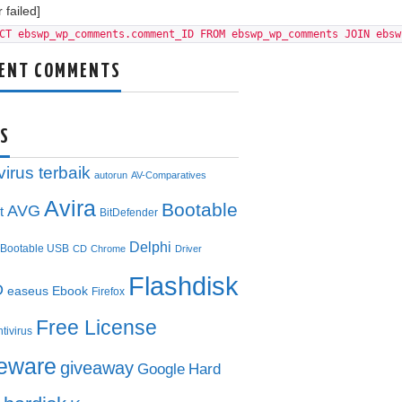
 failed]
CT ebswp_wp_comments.comment_ID FROM ebswp_wp_comments JOIN ebsw
ENT COMMENTS
S
virus terbaik
autorun
AV-Comparatives
Avira
Bootable
AVG
t
BitDefender
Delphi
Bootable USB
CD
Chrome
Driver
Flashdisk
D
easeus
Ebook
Firefox
Free License
ntivirus
eeware
giveaway
Google
Hard