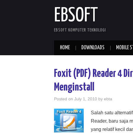
EBSOFT
EBSOFT KOMPUTER TEKNOLOGI
HOME
DOWNLOADS
MOBILE S
Foxit (PDF) Reader 4 Dir
Menginstall
Posted on
July 1, 2010
by
ebta
Salah satu alternati
Reader, baru saja m
yang relatif kecil d