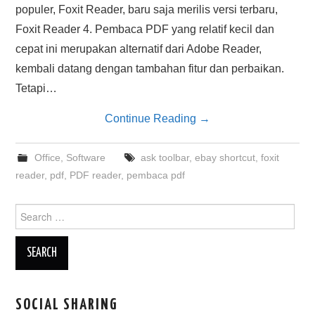
populer, Foxit Reader, baru saja merilis versi terbaru,
Foxit Reader 4. Pembaca PDF yang relatif kecil dan
cepat ini merupakan alternatif dari Adobe Reader,
kembali datang dengan tambahan fitur dan perbaikan.
Tetapi…
Continue Reading
→
Office
,
Software
ask toolbar
,
ebay shortcut
,
foxit
reader
,
pdf
,
PDF reader
,
pembaca pdf
Search
for:
SOCIAL SHARING