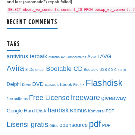
and last (automatic?) repair failed]
SELECT ebswp_wp_comments.comment_ID FROM ebswp_wp_comments J
RECENT COMMENTS
TAGS
antivirus terbaik
AVG
Avast
autorun
AV-Comparatives
Avira
Bootable CD
BitDefender
Bootable USB
CD
Chrome
Flashdisk
DVD
Delphi
easeus
Ebook
Firefox
Driver
freeware
Free License
giveaway
free antivirus
hardisk
Kamus
Google
Hard Disk
Konversi PDF
pdf
Lisensi gratis
opensource
PDF
Office