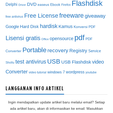
Flashdisk
DVD
Delphi
easeus
Ebook
Firefox
Driver
freeware
Free License
giveaway
free antivirus
hardisk
Kamus
Google
Hard Disk
Konversi PDF
pdf
Lisensi gratis
opensource
PDF
Office
Portable
recovery
Registry
Service
Converter
USB
test antivirus
video
USB Flashdisk
Shollu
Converter
wordpress
windows 7
video tutorial
youtube
LANGGANAN INFO ARTIKEL
Ingin mendapatkan update artikel baru melalui email? Setiap
ada artikel baru, akan di informasikan ke email. Masukkan