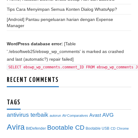
Tips Cara Menyimpan Semua Konten Dialog WhatsApp?
[Android] Pantau pengeluaran harian dengan Expense
Manager
WordPress database error:
[Table
'./ebsoftweb25/ebswp_wp_comments' is marked as crashed
and last (automatic?) repair failed]
SELECT ebswp_wp_comments.comment_ID FROM ebswp_wp_comments J
RECENT COMMENTS
TAGS
antivirus terbaik
AVG
Avast
autorun
AV-Comparatives
Avira
Bootable CD
BitDefender
Bootable USB
CD
Chrome