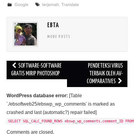
Google
terjemah
,
Translate
EBTA
MORE POSTS
Post
SOFTWARE-SOFTWARE
PENDETEKSI VIRUS
navigation
GRATIS MIRIP PHOTOSHOP
TERBAIK OLEH AV-
COMPARATIVES
WordPress database error:
[Table
'./ebsoftweb25/ebswp_wp_comments' is marked as
crashed and last (automatic?) repair failed]
SELECT SQL_CALC_FOUND_ROWS ebswp_wp_comments.comment_ID FROM
Comments are closed.