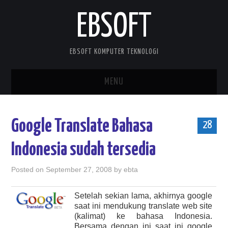
EBSOFT
EBSOFT KOMPUTER TEKNOLOGI
MENU
HOME
Google Translate Bahasa
28
DOWNLOADS
Indonesia sudah tersedia
MOBILE STUFF
Posted on
September 27, 2008
by
ebta
DELPHI STUFF
Setelah sekian lama, akhirnya google
saat ini mendukung translate web site
ABOUT ME
(kalimat) ke bahasa Indonesia.
Bersama dengan ini saat ini google