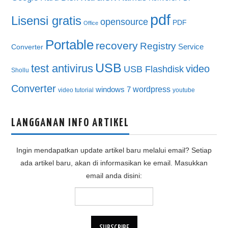
pdf
Lisensi gratis
opensource
PDF
Office
Portable
recovery
Registry
Service
Converter
USB
test antivirus
video
USB Flashdisk
Shollu
Converter
wordpress
windows 7
video tutorial
youtube
LANGGANAN INFO ARTIKEL
Ingin mendapatkan update artikel baru melalui email? Setiap
ada artikel baru, akan di informasikan ke email. Masukkan
email anda disini: