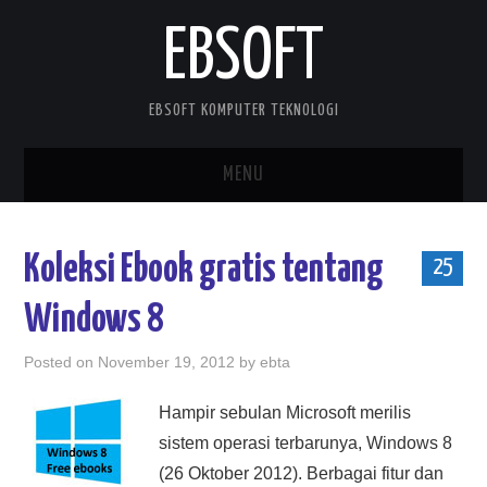
EBSOFT
EBSOFT KOMPUTER TEKNOLOGI
MENU
HOME
Koleksi Ebook gratis tentang
25
DOWNLOADS
Windows 8
MOBILE STUFF
Posted on
November 19, 2012
by
ebta
DELPHI STUFF
Hampir sebulan Microsoft merilis
sistem operasi terbarunya, Windows 8
ABOUT ME
(26 Oktober 2012). Berbagai fitur dan