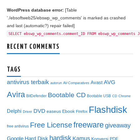
WordPress database error:
[Table
'./ebsoftweb25/ebswp_wp_comments' is marked as crashed
and last (automatic?) repair failed]
SELECT ebswp_wp_comments.comment_ID FROM ebswp_wp_comments J
RECENT COMMENTS
TAGS
antivirus terbaik
AVG
Avast
autorun
AV-Comparatives
Avira
Bootable CD
BitDefender
Bootable USB
CD
Chrome
Flashdisk
DVD
Delphi
easeus
Ebook
Firefox
Driver
freeware
Free License
giveaway
free antivirus
hardisk
Kamus
Google
Hard Disk
Konversi PDF